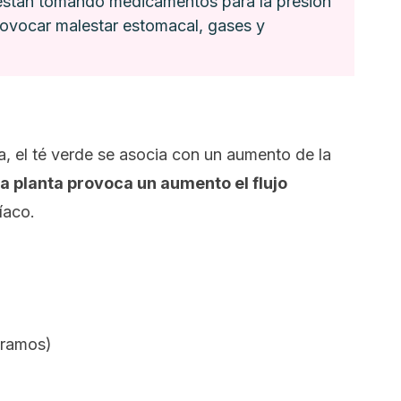
e están tomando medicamentos para la presión
provocar malestar estomacal, gases y
, el té verde se asocia con un aumento de la
a planta provoca un aumento el flujo
íaco.
gramos)