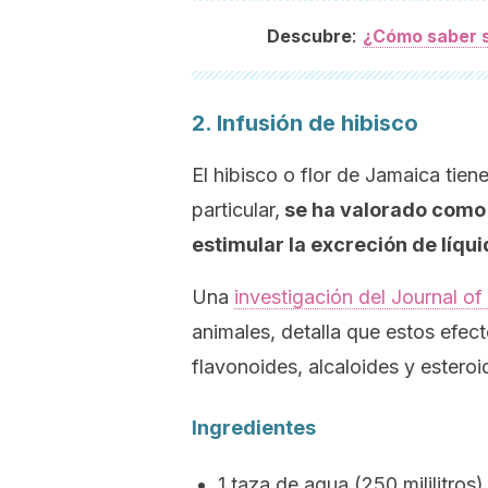
:
Descubre
¿Cómo saber si
2. Infusión de hibisco
El hibisco o flor de Jamaica tien
particular,
se ha valorado com
estimular la excreción de líqu
Una
investigación del
Journal of
animales, detalla que estos efec
flavonoides, alcaloides y estero
Ingredientes
1 taza de agua (250 mililitros)