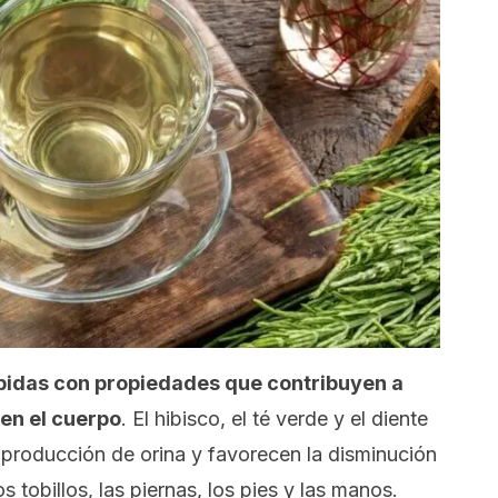
bidas con propiedades que contribuyen a
 en el cuerpo
. El hibisco, el té verde y el diente
a producción de orina y favorecen la disminución
 tobillos, las piernas, los pies y las manos.