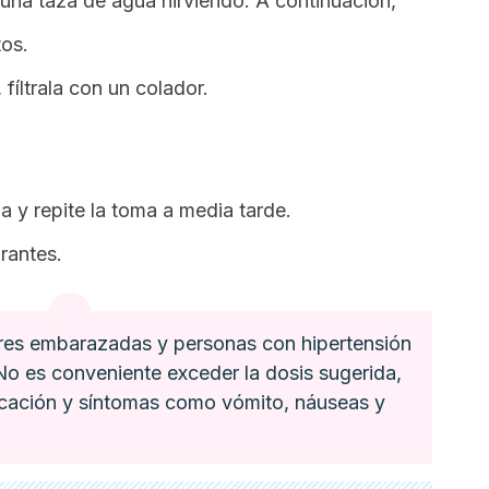
una taza de agua hirviendo. A continuación,
tos.
fíltrala con un colador.
 y repite la toma a media tarde.
rantes.
eres embarazadas y personas con hipertensión
o es conveniente exceder la dosis sugerida,
icación y síntomas como vómito, náuseas y