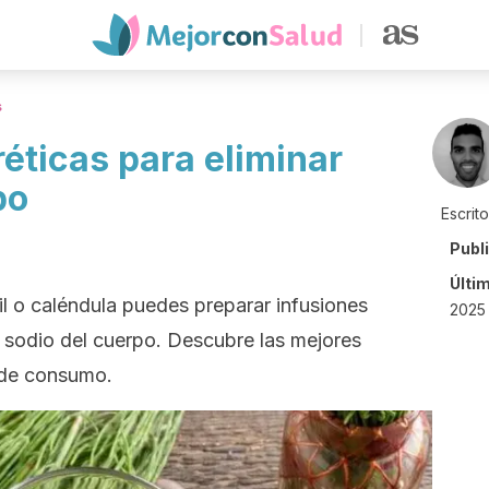
s
réticas para eliminar
po
Escrit
Publ
Últi
jil o caléndula puedes preparar infusiones
2025 
y sodio del cuerpo. Descubre las mejores
 de consumo.