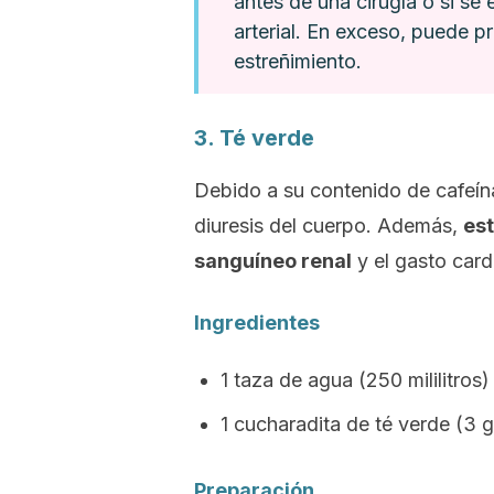
antes de una cirugía o si s
arterial. En exceso, puede 
estreñimiento.
3. Té verde
Debido a su contenido de cafeína
diuresis del cuerpo. Además,
est
sanguíneo renal
y el gasto card
Ingredientes
1 taza de agua (250 mililitros)
1 cucharadita de té verde (3 
Preparación