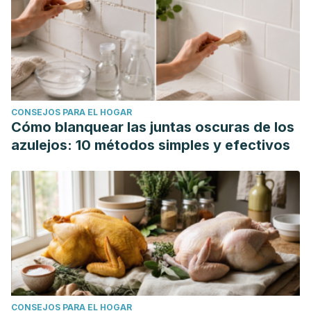
https://pubmed.ncbi.nlm.nih.gov/33059260/
Sampath, S., Mahapatra, S. C., Padhi, M. M., Sharma, R., &
Talwar, A. (2015). Holy basil (Ocimum sanctum Linn.) leaf
extract enhances specific cognitive parameters in healthy
adult volunteers: A placebo controlled study.
Indian Journal
of Physiology and Pharmacology, 59
(1), 69–77.
CONSEJOS PARA EL HOGAR
Cómo blanquear las juntas oscuras de los
azulejos: 10 métodos simples y efectivos
CONSEJOS PARA EL HOGAR