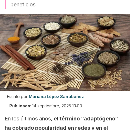
beneficios.
Escrito por
Mariana López Santibáñez
Publicado
:
14 septiembre, 2025 13:00
En los últimos años,
el término “adaptógeno”
ha cobrado popularidad en redes y en el