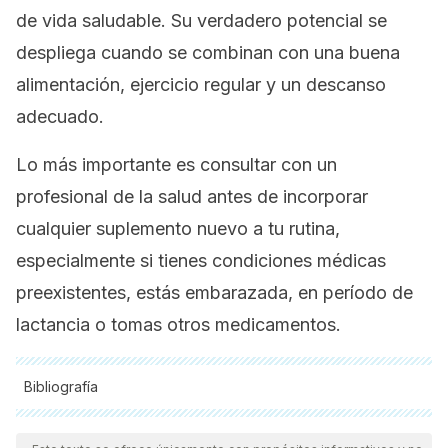
de vida saludable. Su verdadero potencial se
despliega cuando se combinan con una buena
alimentación, ejercicio regular y un descanso
adecuado.
Lo más importante es consultar con un
profesional de la salud antes de incorporar
cualquier suplemento nuevo a tu rutina,
especialmente si tienes condiciones médicas
preexistentes, estás embarazada, en período de
lactancia o tomas otros medicamentos.
Bibliografía
Todas las fuentes citadas fueron revisadas a profundidad por
nuestro equipo, para asegurar su calidad, confiabilidad,