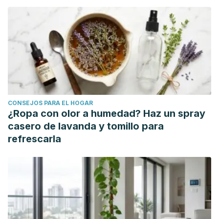
Sharp, J. T., & Zurier, R. B. (2014). Treatment of rheumatoid
arthritis with marine and botanical oils: an 18-month,
randomized, and double-blind trial. Evidence-based
complementary and alternative medicine : eCAM, 2014,
857456. https://doi.org/10.1155/2014/857456
Lin, T. K., Zhong, L., & Santiago, J. L. (2017). Anti-
Inflammatory and Skin Barrier Repair Effects of Topical
CONSEJOS PARA EL HOGAR
Application of Some Plant Oils. International journal of
¿Ropa con olor a humedad? Haz un spray
molecular sciences, 19(1), 70.
casero de lavanda y tomillo para
https://doi.org/10.3390/ijms19010070
refrescarla
Bamford, J. T., Ray, S., Musekiwa, A., van Gool, C.,
Humphreys, R., & Ernst, E. (2013). Oral evening primrose oil
and borage oil for eczema. The Cochrane database of
systematic reviews, (4), CD004416.
https://doi.org/10.1002/14651858.CD004416.pub2
Fewtrell, M. S., Abbott, R. A., Kennedy, K., Singhal, A.,