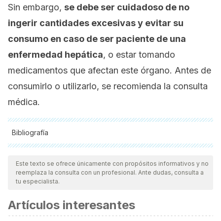
Sin embargo,
se debe ser cuidadoso de no
ingerir cantidades excesivas y evitar su
consumo en caso de ser paciente de una
enfermedad hepática
, o estar tomando
medicamentos que afectan este órgano. Antes de
consumirlo o utilizarlo, se recomienda la consulta
médica.
Bibliografía
Todas las fuentes citadas fueron revisadas a profundidad por
nuestro equipo, para asegurar su calidad, confiabilidad,
Este texto se ofrece únicamente con propósitos informativos y no
reemplaza la consulta con un profesional. Ante dudas, consulta a
vigencia y validez.
La bibliografía de este artículo fue
tu especialista.
considerada confiable y de precisión académica o
Artículos interesantes
científica.
Reed, G. W., Leung, K., Rossetti, R. G., Vanbuskirk, S.,