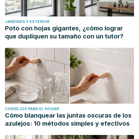
Morley, R., Caine, E., Jamieson, C., Cockburn, F., & Lucas,
A. (2004). Randomized, double-blind trial of long-chain
JARDINES Y EXTERIOR
polyunsaturated fatty acid supplementation with fish oil and
Poto con hojas gigantes, ¿cómo lograr
borage oil in preterm infants. The Journal of pediatrics,
que dupliquen su tamaño con un tutor?
144(4), 471–479. https://doi.org/10.1016/j.jpeds.2004.01.034
Nelson, J., DeMichele, S., Pacht, E. and Wennberg, A.
(2003), Effect of enteral feeding with eicosapentaenoic
acid, gamma‐linolenic acid, and antioxidants on antioxidant
status in patients with acute respiratory distress syndrome.
JPEN J Parenter Enteral Nutr, 27: 98-104.
https://doi.org/10.1177/014860710302700298
Tasset-Cuevas, I., Fernández-Bedmar, Z., Lozano-Baena,
CONSEJOS PARA EL HOGAR
M. D., Campos-Sánchez, J., de Haro-Bailón, A., Muñoz-
Cómo blanquear las juntas oscuras de los
Serrano, A., & Alonso-Moraga, A. (2013). Protective effect
azulejos: 10 métodos simples y efectivos
of borage seed oil and gamma linolenic acid on DNA: in
vivo and in vitro studies. PloS one, 8(2), e56986.