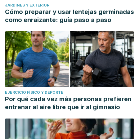
JARDINES Y EXTERIOR
milk of atopic mothers: comparison with non-atopic
Cómo preparar y usar lentejas germinadas
mothers, and effect of borage oil supplementation.
como enraizante: guía paso a paso
European journal of clinical nutrition, 54(3), 234–238.
https://doi.org/10.1038/sj.ejcn.1600926
Brosche, T., & Platt, D. (2000). Effect of borage oil
consumption on fatty acid metabolism, transepidermal
water loss and skin parameters in elderly people. Archives
of gerontology and geriatrics, 30(2), 139–150.
https://doi.org/10.1016/s0167-4943(00)00046-7
EJERCICIO FÍSICO Y DEPORTE
Por qué cada vez más personas prefieren
entrenar al aire libre que ir al gimnasio