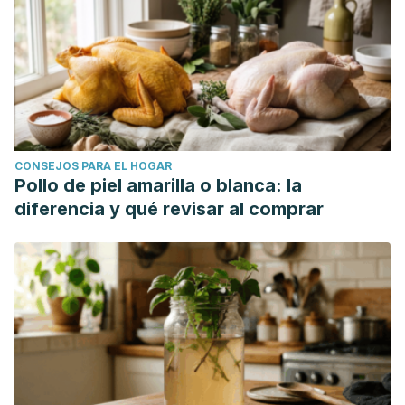
https://doi.org/10.1371/journal.pone.0056986
Takahashi, Y., Ide, T., & Fujita, H. (2000). Dietary gamma-
linolenic acid in the form of borage oil causes less body fat
accumulation accompanying an increase in uncoupling
protein 1 mRNA level in brown adipose tissue. Comparative
biochemistry and physiology. Part B, Biochemistry &
CONSEJOS PARA EL HOGAR
molecular biology, 127(2), 213–222.
Pollo de piel amarilla o blanca: la
https://doi.org/10.1016/s0305-0491(00)00254-6
diferencia y qué revisar al comprar
Al-Khamees, W. A., Schwartz, M. D., Alrashdi, S., Algren, A.
D., & Morgan, B. W. (2011). Status epilepticus associated
with borage oil ingestion. Journal of medical toxicology :
official journal of the American College of Medical
Toxicology, 7(2), 154–157. https://doi.org/10.1007/s13181-
011-0135-9
Thijs, C., Houwelingen, A., Poorterman, I., Mordant, A., &
van den Brandt, P. (2000). Essential fatty acids in breast