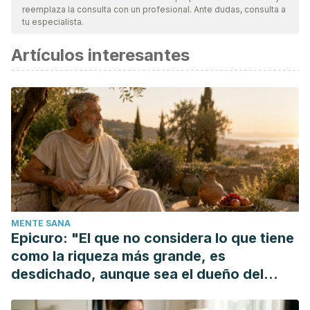
reemplaza la consulta con un profesional. Ante dudas, consulta a
vigencia y validez.
La bibliografía de este artículo fue
tu especialista.
considerada confiable y de precisión académica o
Artículos interesantes
científica.
Hernández, Rafael, and Mireya Gally Jordá.
Plantas
medicinales
. Editorial Pax México, 1981.
Ortega, T., D. García, and E. Carretero. “Plantas
medicinales.” (2008): 27-30.
Muñoz, Fernando.
Plantas medicinales y aromáticas:
estudio, cultivo y procesado
. Mundi-Prensa Libros, 1996.
MENTE SANA
Epicuro: "El que no considera lo que tiene
como la riqueza más grande, es
desdichado, aunque sea el dueño del
mundo"