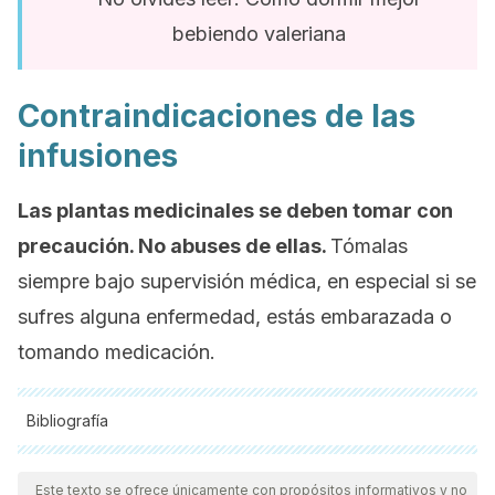
bebiendo valeriana
Contraindicaciones de las
infusiones
Las plantas medicinales se deben tomar con
precaución. No abuses de ellas.
Tómalas
siempre bajo supervisión médica, en especial si se
sufres alguna enfermedad, estás embarazada o
tomando medicación.
Bibliografía
Todas las fuentes citadas fueron revisadas a profundidad por
nuestro equipo, para asegurar su calidad, confiabilidad,
Este texto se ofrece únicamente con propósitos informativos y no