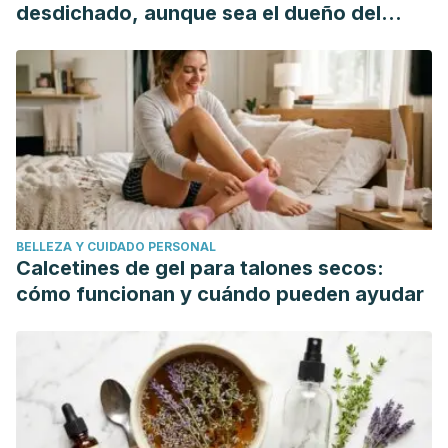
https://doi.org/10.1016/j.otohns.2005.06.026
desdichado, aunque sea el dueño del
mundo"
BELLEZA Y CUIDADO PERSONAL
Calcetines de gel para talones secos:
cómo funcionan y cuándo pueden ayudar