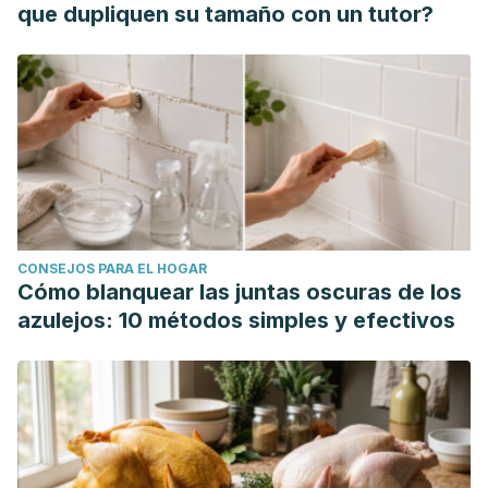
Reduction of Epidermal Melasma: A Randomized Clinical
que dupliquen su tamaño con un tutor?
Trial. Holist Nurs Pract. 2017 Jan/Feb;31(1):16-20.
Riel G, Boulaaba A, Popp J, Klein G. Effects of parsley
extract powder as an alternative for the direct addition of
sodium nitrite in the production of mortadella-type
sausages - Impact on microbiological, physicochemical and
sensory aspects. Meat Sci. 2017 Sep;131:166-175.
Soliman HA, El-Desouky MA, Hozayen WG, Ahmed RR,
Khaliefa AK. Hepatoprotective effects of parsley, basil, and
CONSEJOS PARA EL HOGAR
chicory aqueous extracts against dexamethasone-induced
Cómo blanquear las juntas oscuras de los
in experimental rats. J Intercult Ethnopharmacol. 2016 Jan
azulejos: 10 métodos simples y efectivos
27;5(1):65-71.
Tang EL, Rajarajeswaran J, Fung S, Kanthimathi MS.
Petroselinum crispum has antioxidant properties, protects
against DNA damage and inhibits proliferation and
migration of cancer cells. J Sci Food Agric. 2015