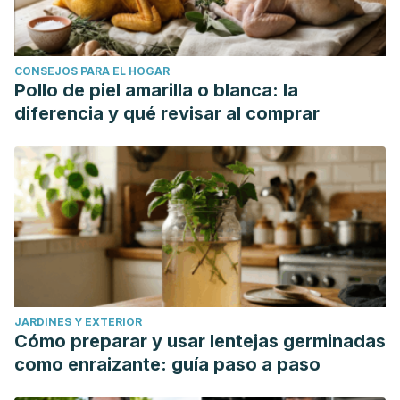
Oct;95(13):2763-71.
Yanardağ R, Bolkent S, Tabakoğlu-Oğuz A, Ozsoy-Saçan
O. Effects of Petroselinum crispum extract on pancreatic B
CONSEJOS PARA EL HOGAR
cells and blood glucose of streptozotocin-induced
Pollo de piel amarilla o blanca: la
diabetic rats. Biol Pharm Bull. 2003 Aug;26(8):1206-10.
diferencia y qué revisar al comprar
JARDINES Y EXTERIOR
Cómo preparar y usar lentejas germinadas
como enraizante: guía paso a paso