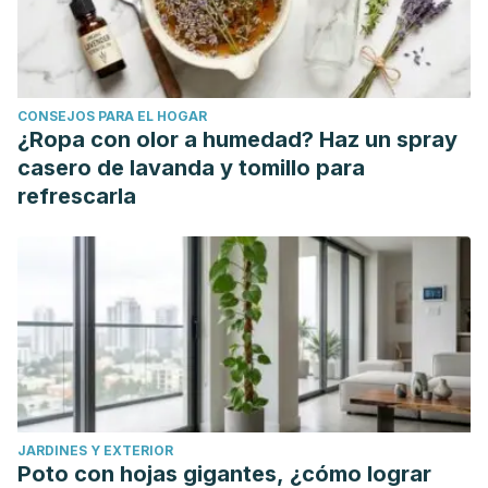
on Serum Uric Acid Levels, Biomarkers of Oxidative Stress
and Liver Xanthine Oxidoreductase Aactivity inOxonate-
Induced Hyperuricemic Rats. Iran J Pharm Res. 2011
Fall;10(4):811-9.
CONSEJOS PARA EL HOGAR
Li, Y., & Ding, Y. Minireview: Therapeutic potential of
¿Ropa con olor a humedad? Haz un spray
myricetin in diabetes mellitus. Food Science and Human
casero de lavanda y tomillo para
Wellness. 2012; 1(1): 19-25.
refrescarla
Linde GA, Gazim ZC, Cardoso BK, Jorge LF, Tešević V,
Glamoćlija J, Soković M, Colauto NB. Antifungal and
antibacterial activities of Petroselinum crispum essential oil.
Genet Mol Res. 2016 Jul 29;15(3).
Kreydiyyeh SI, Usta J. Diuretic effect and mechanism of
action of parsley. J Ethnopharmacol. 2002 Mar;79(3):353-7.
Khosravan S, Alami A, Mohammadzadeh-Moghadam H,
Ramezani V. The Effect of Topical Use of Petroselinum
JARDINES Y EXTERIOR
Crispum (Parsley) Versus That of Hydroquinone Cream on
Poto con hojas gigantes, ¿cómo lograr