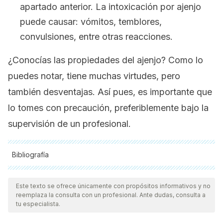
apartado anterior. La intoxicación por ajenjo
puede causar: vómitos, temblores,
convulsiones, entre otras reacciones.
¿Conocías las propiedades del ajenjo? Como lo
puedes notar, tiene muchas virtudes, pero
también desventajas. Así pues, es importante que
lo tomes con precaución, preferiblemente bajo la
supervisión de un profesional.
Bibliografía
Todas las fuentes citadas fueron revisadas a profundidad por
nuestro equipo, para asegurar su calidad, confiabilidad,
Este texto se ofrece únicamente con propósitos informativos y no
reemplaza la consulta con un profesional. Ante dudas, consulta a
vigencia y validez.
La bibliografía de este artículo fue
tu especialista.
considerada confiable y de precisión académica o