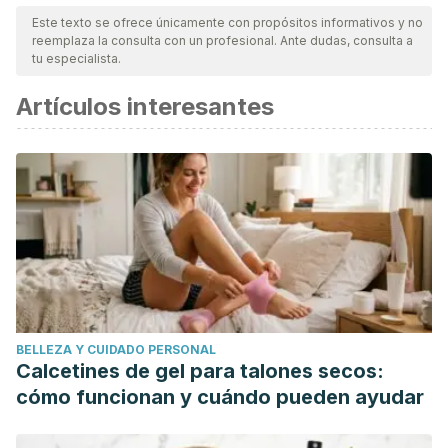
nuestro equipo, para asegurar su calidad, confiabilidad,
Este texto se ofrece únicamente con propósitos informativos y no
reemplaza la consulta con un profesional. Ante dudas, consulta a
vigencia y validez.
La bibliografía de este artículo fue
tu especialista.
considerada confiable y de precisión académica o
Artículos interesantes
científica.
Heridas y
lesiones.
https://medlineplus.gov/spanish/woundsandinjuries.h
La piel.
http://www.urgomedical.es/understanding-together-
2/skin-and-wound-healing/
Antiséptico.
https://www.definicionabc.com/salud/antiseptico.php
BELLEZA Y CUIDADO PERSONAL
Calcetines de gel para talones secos:
cómo funcionan y cuándo pueden ayudar