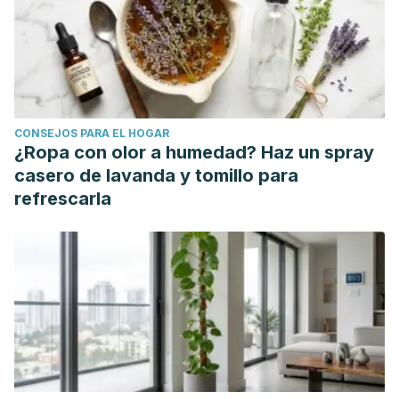
journal of traditional, complementary, and alternative
medicines : AJTCAM
,
6
(4), 592-5.
https://www.ncbi.nlm.nih.gov/pmc/articles/PMC2816467/
Mayo Clinic. Candidosis vaginal.
CONSEJOS PARA EL HOGAR
¿Ropa con olor a humedad? Haz un spray
casero de lavanda y tomillo para
refrescarla