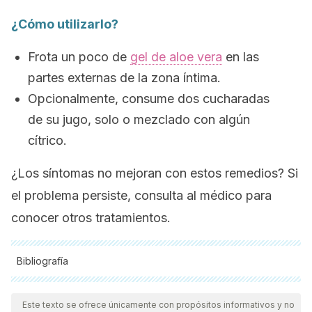
¿Cómo utilizarlo?
Frota un poco de
gel de aloe vera
en las
partes externas de la zona íntima.
Opcionalmente, consume dos cucharadas
de su jugo, solo o mezclado con algún
cítrico.
¿Los síntomas no mejoran con estos remedios? Si
el problema persiste, consulta al médico para
conocer otros tratamientos.
Bibliografía
Todas las fuentes citadas fueron revisadas a profundidad por
nuestro equipo, para asegurar su calidad, confiabilidad,
Este texto se ofrece únicamente con propósitos informativos y no