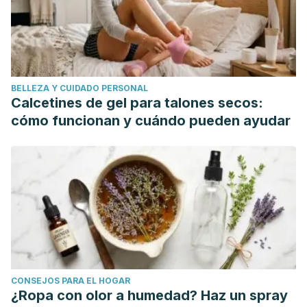
Cobos Romana, R. (2013). Técnias intervencionistas:
Acupuntura, electroacupuntura, moxibustión y técnicas
relacionadas en el tratamiento del dolor. Rev Soc Esp
Dolor.
https://doi.org/10.4321/S1134-80462013000500006
BELLEZA Y CUIDADO PERSONAL
Collazo Chao, E. (2011). Efectos antienvejecimiento de la
Calcetines de gel para talones secos:
moxibustión con cono de moxa como complemento de los
cómo funcionan y cuándo pueden ayudar
antioxidantes que capturan radicales libres. Revista
Internacional de Acupuntura.
https://doi.org/10.1016/S1887-
8369
(11)70028-X
Yang, J., Yu, S., Lao, L., Yang, M., Chen, J. P., Luo, X., …
Liang, F. (2015). Use of moxibustion to treat primary
dysmenorrhea at two interventional times: Study protocol
for a randomized controlled trial. Trials.
https://doi.org/10.1186/s13063-015-0552-1
CONSEJOS PARA EL HOGAR
¿Ropa con olor a humedad? Haz un spray