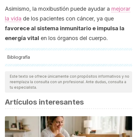
Asimismo, la moxibustión puede ayudar a
mejorar
la vida
de los pacientes con cáncer, ya que
favorece al sistema inmunitario e impulsa la
energía vital
en los órganos del cuerpo.
Bibliografía
Todas las fuentes citadas fueron revisadas a profundidad por
nuestro equipo, para asegurar su calidad, confiabilidad,
Este texto se ofrece únicamente con propósitos informativos y no
reemplaza la consulta con un profesional. Ante dudas, consulta a
vigencia y validez.
La bibliografía de este artículo fue
tu especialista.
considerada confiable y de precisión académica o
Artículos interesantes
científica.
Romana, R. C. (2013). Acupuntura, electroacupuntura,
moxibustión y técnicas relacionadas en el tratamiento del
dolor. Revista de La Sociedad Espanola Del Dolor.
https://doi.org/10.4321/S1134-80462013000500006