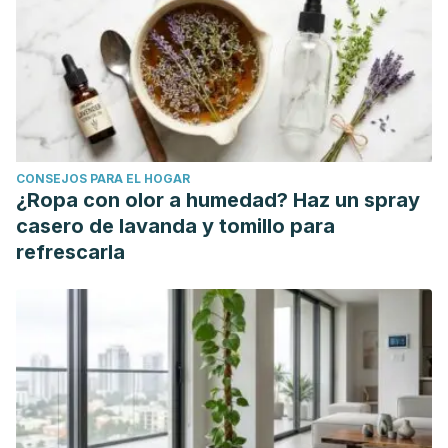
Curcumin against
Staphylococcus aureus
: A Brief
Review,”
Journal of Tropical Medicine
, vol. 2016, Article ID
2853045, 10 pages,
2016.
https://doi.org/10.1155/2016/2853045
.
CONSEJOS PARA EL HOGAR
¿Ropa con olor a humedad? Haz un spray
casero de lavanda y tomillo para
refrescarla