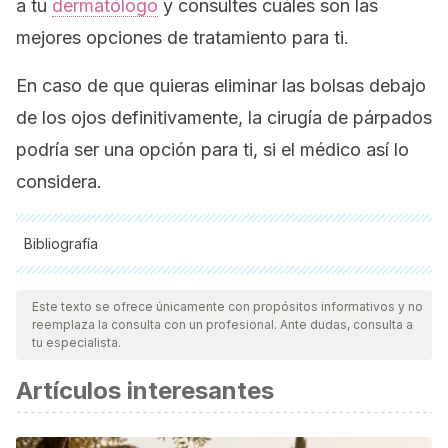
a tu
dermatólogo
y consultes cuáles son las
mejores opciones de tratamiento para ti.
En caso de que quieras eliminar las bolsas debajo
de los ojos definitivamente, la cirugía de párpados
podría ser una opción para ti, si el médico así lo
considera.
Bibliografía
Todas las fuentes citadas fueron revisadas a profundidad por
nuestro equipo, para asegurar su calidad, confiabilidad,
Este texto se ofrece únicamente con propósitos informativos y no
reemplaza la consulta con un profesional. Ante dudas, consulta a
vigencia y validez.
La bibliografía de este artículo fue
tu especialista.
considerada confiable y de precisión académica o
Artículos interesantes
científica.
Allevato, M. A. (2007). Ojeras. Act. Terap. Dermatol.,