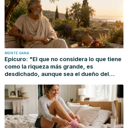
30, 202–209. Manejos de las ojeras ¿ Admirarlas o
tratarlas ? Ojeras. (n.d.). 4 secretos para eliminar las
ojeras. (n.d.), 30.
MENTE SANA
Epicuro: "El que no considera lo que tiene
como la riqueza más grande, es
desdichado, aunque sea el dueño del
mundo"