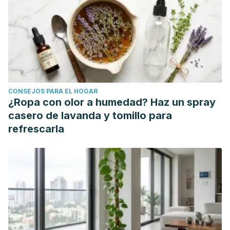
edition. Boston: Butterworths; 1990. Chapter 211. Available
from: https://www.ncbi.nlm.nih.gov/books/NBK324/
CONSEJOS PARA EL HOGAR
¿Ropa con olor a humedad? Haz un spray
casero de lavanda y tomillo para
refrescarla