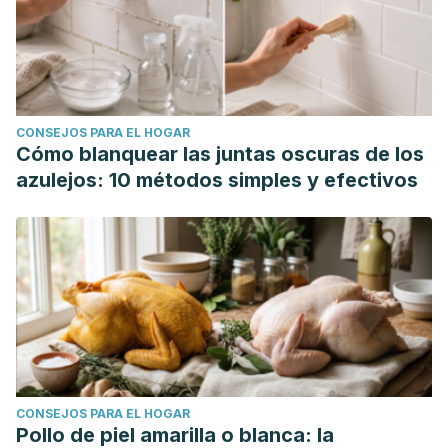
plazo de la estimulaciÃ³n del nervio vago: Reporte
preliminar en pacientes adultos con epilepsia focal fÃ¡
rmacorresistente."
Revista de Neuro-Psiquiatría
82.3
(2019): 183-191.
CONSEJOS PARA EL HOGAR
Cómo blanquear las juntas oscuras de los
azulejos: 10 métodos simples y efectivos
CONSEJOS PARA EL HOGAR
Pollo de piel amarilla o blanca: la