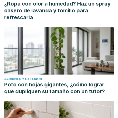
corazón."
Neurocardiología: Aspectos fisiopatológicos e
¿Ropa con olor a humedad? Haz un spray
implicaciones clínicas
(2018): 7.
casero de lavanda y tomillo para
Taranilla Santos, Leonía. "Estudio anatómico de los
refrescarla
órganos productores de la voz." (2016).
Gutiérrez-Sumillera, María, et al. "Schwannoma quístico
cervical parafaríngeo retroestiloideo del nervio
vago."
Revista Mexicana de Neurociencia
16.4 (2016): 31-
37.
Paleo, Lester Rodríguez, et al. "El desafío de la nutrición
en el tratamiento de la gastroparesia."
Acta Médica de
Cuba
17.1 (2016).
JARDINES Y EXTERIOR
Yepes Cortés, Carlos Augusto, et al. "Panel nacional de
Poto con hojas gigantes, ¿cómo lograr
expertos sobre la atención de la gastroparesia
que dupliquen su tamaño con un tutor?
diabética."
Revista de la ALAD. Asociación Latinoamericana
de Diabetes
7.1 (2017): 9-23.
Barreto-Acevedo, Elliot, et al. "Eficacia y seguridad a largo