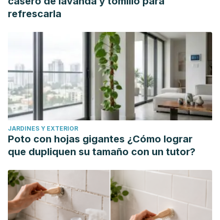
casero de lavanda y tomillo para
Papeles del Psicólogo / Psychologist Papers, 2019 Vol.
refrescarla
40(3), pp. 226-232
https://doi.org/10.23923/pap.psicol2019.2900
JARDINES Y EXTERIOR
Poto con hojas gigantes ¿Cómo lograr
que dupliquen su tamaño con un tutor?