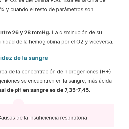
r el O2 se denomina P50. Esta es la cifra de
% y cuando el resto de parámetros son
 entre 26 y 28 mmHg.
La disminución de su
finidad de la hemoglobina por el O2 y viceversa.
cidez de la sangre
rca de la concentración de hidrogeniones (H+)
geniones se encuentren en la sangre, más ácida
mal de pH en sangre es de 7,35-7,45.
Causas de la insuficiencia respiratoria