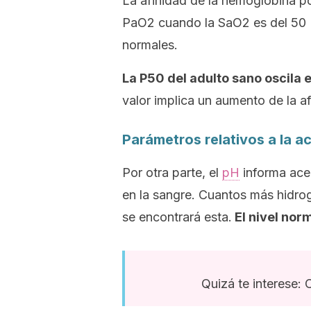
La afinidad de la hemoglobina po
PaO2 cuando la SaO2 es del 50 
normales.
La P50 del adulto sano oscila
valor implica un aumento de la a
Parámetros relativos a la a
Por otra parte, el
pH
informa ace
en la sangre. Cuantos más hidro
se encontrará esta.
El nivel nor
Quizá te interese: 