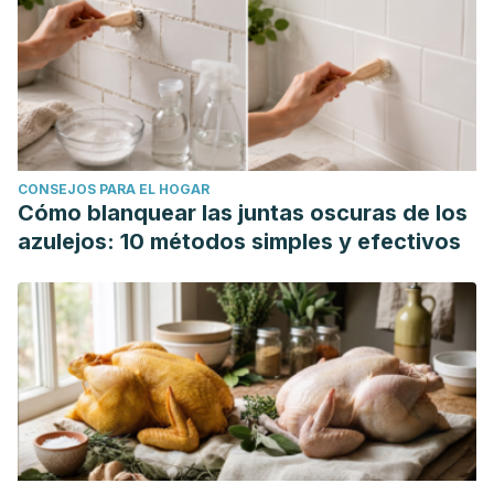
Irradiation Influences the Survival and Regrowth of
Antibiotic-Resistant Bacteria and Antibiotic-Resistance
Genes on Romaine Lettuce.
Frontiers in Microbiology
,
10
,
710. https://pmc.ncbi.nlm.nih.gov/articles/PMC6465624/
Mendoza, I. C., Luna, E. O., Pozo, M. D., Vásquez, M. V.,
Montoya, D. C., Moran, G. C., Romero, L. G., Yépez, X.,
CONSEJOS PARA EL HOGAR
Salazar, R., Romero-Peña, M., & León, J. C. (2022).
Cómo blanquear las juntas oscuras de los
Conventional and non-conventional disinfection methods
azulejos: 10 métodos simples y efectivos
to prevent microbial contamination in minimally processed
fruits and vegetables.
Lebensmittel-Wissenschaft + [i.e.
und] Technologie. Food science + technology. Science +
technologie alimentaire
,
165
, 113714.
https://pmc.ncbi.nlm.nih.gov/articles/PMC9239846/
OPS. (2021).
La resistencia antimicrobiana pone en riesgo
la salud mundial.
Organización Panamericana de la Salud.
Consultado el 14 de octubre de 2025.