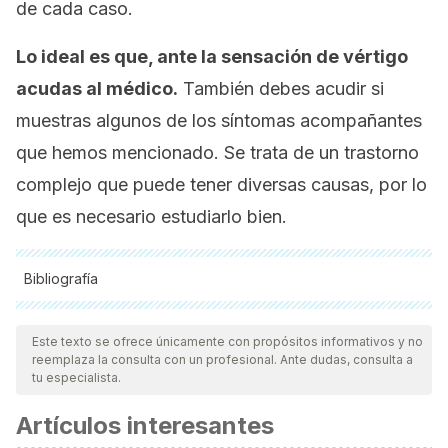
de cada caso.
Lo ideal es que, ante la sensación de vértigo
acudas al médico.
También debes acudir si
muestras algunos de los síntomas acompañantes
que hemos mencionado. Se trata de un trastorno
complejo que puede tener diversas causas, por lo
que es necesario estudiarlo bien.
Bibliografía
Todas las fuentes citadas fueron revisadas a profundidad por
nuestro equipo, para asegurar su calidad, confiabilidad,
Este texto se ofrece únicamente con propósitos informativos y no
reemplaza la consulta con un profesional. Ante dudas, consulta a
vigencia y validez.
La bibliografía de este artículo fue
tu especialista.
considerada confiable y de precisión académica o
Artículos interesantes
científica.