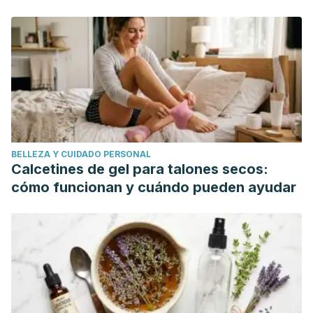
Vértigo:diagnóstico y tratamiento. Clínica Universidad de
Navarra. (n.d.). Retrieved December 16, 2019, from
https://www.cun.es/enfermedades-
tratamientos/enfermedades/vertigo
Vértigo o mareo. (n.d.). Retrieved December 16, 2019, from
https://www.fesemi.org/informacion-pacientes/conozca-
mejor-su-enfermedad/vertigo-o-mareo
Vértigo y Mareos: Síntomas, Causas y Tratamiento | GAES.
BELLEZA Y CUIDADO PERSONAL
(n.d.). Retrieved December 16, 2019, from
Calcetines de gel para talones secos:
https://www.gaes.es/enfermedades-oido/infecciones-
cómo funcionan y cuándo pueden ayudar
problemas-oido/vertigo-y-mareos
Vértigo tratamientos e información en CuidatePlus. (n.d.).
Retrieved December 16, 2019, from
https://cuidateplus.marca.com/enfermedades/neurologicas/ver