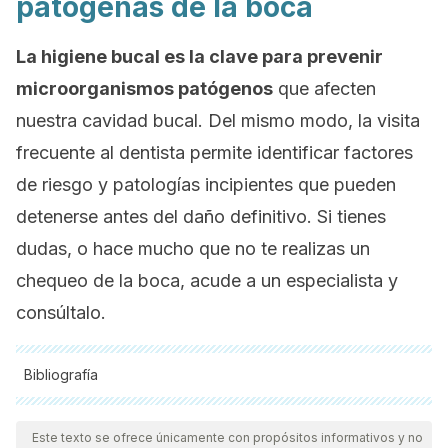
patógenas de la boca
La higiene bucal es la clave para prevenir
microorganismos patógenos
que afecten
nuestra cavidad bucal. Del mismo modo, la visita
frecuente al dentista permite identificar factores
de riesgo y patologías incipientes que pueden
detenerse antes del daño definitivo. Si tienes
dudas, o hace mucho que no te realizas un
chequeo de la boca, acude a un especialista y
consúltalo.
Bibliografía
Todas las fuentes citadas fueron revisadas a profundidad por
nuestro equipo, para asegurar su calidad, confiabilidad,
Este texto se ofrece únicamente con propósitos informativos y no