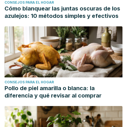
CONSEJOS PARA EL HOGAR
menstrual."
Medicine-Programa de Formación Médica
Cómo blanquear las juntas oscuras de los
Continuada Acreditado
8.81 (2002): 4340-4348.
azulejos: 10 métodos simples y efectivos
Vicens, JM Lailla. "Alteraciones del ciclo menstrual.
Clasificación. Amenorreas. Hemorragias uterinas
anormales."
González-Merlo. Ginecología
(2020): 135.
Fernández, B. Castelo, et al. "Cáncer de cérvix. Cáncer de
endometrio."
Medicine-Programa de Formación Médica
Continuada Acreditado
12.34 (2017): 2036-2046.
Tixier, S., et al. "Tratamiento de las sinequias
uterinas."
EMC-Ginecología-Obstetricia
55.2 (2019): 1-10.
CONSEJOS PARA EL HOGAR
Pollo de piel amarilla o blanca: la
diferencia y qué revisar al comprar