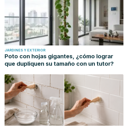
disfuncional [Internet]. [cited 2020 Jul 28]. Available from:
https://revista.fecolsog.org/index.php/rcog/article/view/1483
Rodríguez Jiménez MJ, Hernández De La Calle I.
ADOLESCERE • Revista de Formación Continuada de la
Sociedad Española de Medicina de la Adolescencia •
Volumen II • Septiembre 2014 • No 3 Trastornos
JARDINES Y EXTERIOR
menstruales de la adolescencia.
Poto con hojas gigantes, ¿cómo lograr
De F, De Tesis R, De Titulación T. FACULTAD DE CIENCIAS
que dupliquen su tamaño con un tutor?
MÉDICAS CARRERA DE OBSTETRICIA REPOSITORIO
NACIONAL EN CIENCIA Y TECNOLOGÍA [Internet]. [cited
2020 Jul 28]. Available from:
https://secure.urkund.com/view/53358541-813786-
de Pediatría, Sociedad Argentina, and Comités
Subcomisiones. "Trastornos del ciclo menstrual en la
adolescencia."
Arch Argent Pediatr
108.4 (2010): 363-369.
Blanco, AI Modroño, et al. "Alteraciones del ciclo