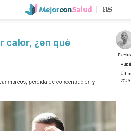
r calor, ¿en qué
Escrit
Publ
Últi
2025 
car mareos, pérdida de concentración y