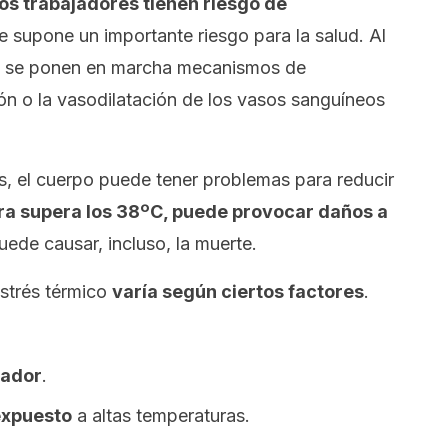
los trabajadores tienen riesgo de
ue supone un importante riesgo para la salud. Al
o, se ponen en marcha mecanismos de
ón o la vasodilatación de los vasos sanguíneos
, el cuerpo puede tener problemas para reducir
ura supera los 38ºC, puede provocar daños a
uede causar, incluso, la muerte.
estrés térmico
varía según ciertos factores
.
jador
.
expuesto
a altas temperaturas.