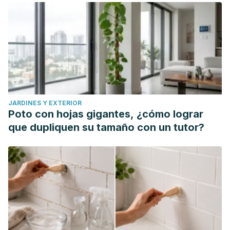
infecciosa. Pediatría Atención Primaria, 16(64), e127-e131.
Recuperado de: https://dx.doi.org/10.4321/S1139-
76322014000500002
Hirose, S., Lin, Q., Ohtsuji, M., Nishimura, H., & Verbeek, J. S.
(2019). Monocyte subsets involved in the development of
systemic lupus erythematosus and rheumatoid
arthritis.
International immunology
,
31
(11), 687–696.
JARDINES Y EXTERIOR
Recuperado de: https://doi.org/10.1093/intimm/dxz036
Poto con hojas gigantes, ¿cómo lograr
Huerta Aragonés, J., Cela de Julián, E. (2018). Hematología
que dupliquen su tamaño con un tutor?
práctica: interpretación del hemograma y de las pruebas
de coagulación. En: AEPap (ed.). Curso de Actualización
Pediatría 2018. Madrid: Lúa Ediciones 3.0, 507-526.
Recuperado de:
https://www.aepap.org/sites/default/files/507-
526_hematologia_practica.pdf
Jordan, S., Tung, N., Casanova-Acebes, M., Chang, C.,