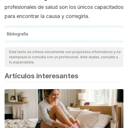
profesionales de salud son los únicos capacitados
para encontrar la causa y corregirla.
Bibliografía
Todas las fuentes citadas fueron revisadas a profundidad por
nuestro equipo, para asegurar su calidad, confiabilidad,
Este texto se ofrece únicamente con propósitos informativos y no
reemplaza la consulta con un profesional. Ante dudas, consulta a
vigencia y validez.
La bibliografía de este artículo fue
tu especialista.
considerada confiable y de precisión académica o
Artículos interesantes
científica.
Abarca, A. (2016). Ejercicio como tratamiento anti-
inflamatorio. Medicina Legal de Costa Rica, 33(1), 228-233.
Disponible en: https://www.scielo.sa.cr/scielo.php?
script=sci_abstract&pid=S1409-
00152016000100228&lng=en
de la Calle-Fabregat, C., Rodríguez-Ubreva, J., Ciudad, L.,