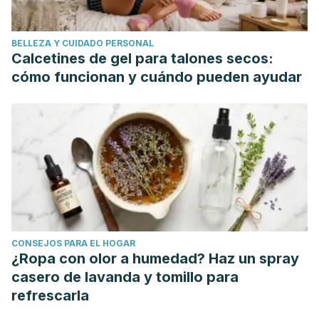
Ramírez, J., Celis, R., Azuaga, A. B., Cuervo, A., Graell, E.,
Pérez-García, C., Díaz-Torné, C., Salvador, G., Gómez-
BELLEZA Y CUIDADO PERSONAL
Puerta, J. A., Haro, I., Sanmartí, R., Cañete, J. D., & Ballestar,
Calcetines de gel para talones secos:
E. (2022). The synovial and blood monocyte DNA
cómo funcionan y cuándo pueden ayudar
methylomes mirror prognosis, evolution, and treatment in
early arthritis.
JCI Insight
,
7
(9). Disponible en:
https://doi.org/10.1172/jci.insight.158783
García-Casal, M., & Pons-Garcia, H. (2014). Dieta e
inflamación.
Anales Venezolanos de Nutrición
,
27
(1), 47-
56. Disponible en: http://ve.scielo.org/scielo.php?
script=sci_arttext&pid=S0798-
07522014000100009&lng=es&tlng=es.
CONSEJOS PARA EL HOGAR
García Díaz, M. F., Iglesias Fernández, N., Menéndez
¿Ropa con olor a humedad? Haz un spray
Ordás, R. E., Pardo Vega, R., García González, V., &
casero de lavanda y tomillo para
Sánchez Fontecha, M. C. (2014). Utilidad de la serie blanca
refrescarla
en el diagnóstico diferencial de la mononucleosis