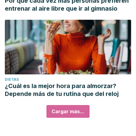
Por qué cada vez más personas prefieren
MSD. Consultado en: https://www.msdmanuals.com/es-
entrenar al aire libre que ir al gimnasio
es/hogar/trastornos-de-la-sangre/trastornos-de-los-
gl%C3%B3bulos-blancos-leucocitos/trastornos-de-los-
monocitos
Torrens, M. (2015). INTERPRETACIÓN CLÍNICA DEL
HEMOGRAMA. Revista Médica Clínica Las Condes, 26(6),
713-725. Recuperado de:
https://doi.org/10.1016/j.rmclc.2015.11.001
DIETAS
¿Cuál es la mejor hora para almorzar?
Depende más de tu rutina que del reloj
Cargar más...