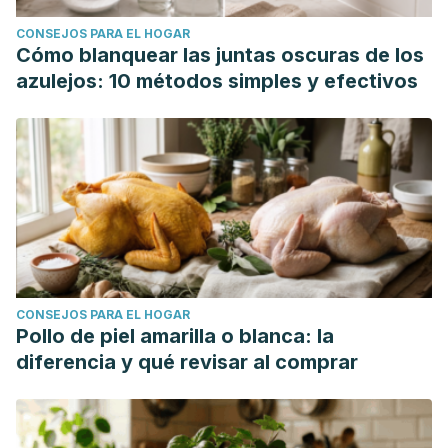
Cantoni, C., Zhang, D., Wirtz, T. H., Naik, S., Rose, S. A.,
CONSEJOS PARA EL HOGAR
Brocker, C. N., Gainullina, A., Hornburg, D., Horng, S., Maier,
Cómo blanquear las juntas oscuras de los
B. B., Cravedi, P., LeRoith, D., Gonzalez, F. J., Meissner, F.,
azulejos: 10 métodos simples y efectivos
Ochando, J., Rahman, A., … Merad, M. (2019). Dietary
Intake Regulates the Circulating Inflammatory Monocyte
Pool. Cell, 178(5), 1102–1114.e17. Disponible en:
https://doi.org/10.1016/j.cell.2019.07.050
León, B., López-Bravo, M., & Ardavín, C. (2005). Monocyte-
derived dendritic cells. Seminars in immunology, 17(4), 313–
318. Recuperado de:
https://doi.org/10.1016/j.smim.2005.05.013
CONSEJOS PARA EL HOGAR
Mangaonkar, A. A., Tande, A. J., & Bekele, D. I. (2021).
Pollo de piel amarilla o blanca: la
Differential Diagnosis and Workup of Monocytosis: A
diferencia y qué revisar al comprar
Systematic Approach to a Common Hematologic Finding.
Current hematologic malignancy reports, 16(3), 267–275.
Recuperado de: https://doi.org/10.1007/s11899-021-00618-