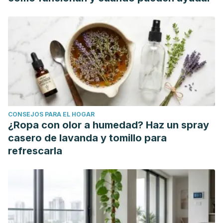
Decision Support- UpToDate.,
https://www.uptodate.com/contents/evaluation-of-the-
adult-patient-with-neck-pain?
search=phisiotherapy%20neck&topicRef=7777&source=see_
CONSEJOS PARA EL HOGAR
¿Ropa con olor a humedad? Haz un spray
casero de lavanda y tomillo para
refrescarla