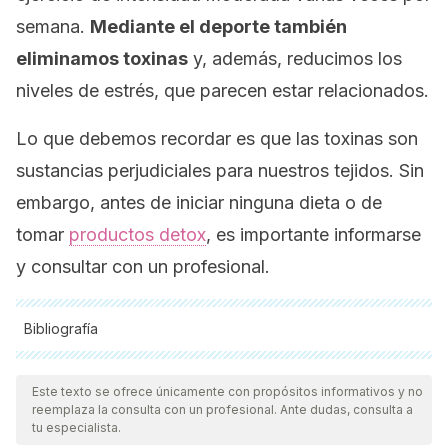
semana.
Mediante el deporte también
eliminamos toxinas
y, además, reducimos los
niveles de estrés, que parecen estar relacionados.
Lo que debemos recordar es que las toxinas son
sustancias perjudiciales para nuestros tejidos. Sin
embargo, antes de iniciar ninguna dieta o de
tomar
productos
detox
, es importante informarse
y consultar con un profesional.
Bibliografía
Todas las fuentes citadas fueron revisadas a profundidad por
nuestro equipo, para asegurar su calidad, confiabilidad,
Este texto se ofrece únicamente con propósitos informativos y no
reemplaza la consulta con un profesional. Ante dudas, consulta a
vigencia y validez.
La bibliografía de este artículo fue
tu especialista.
considerada confiable y de precisión académica o