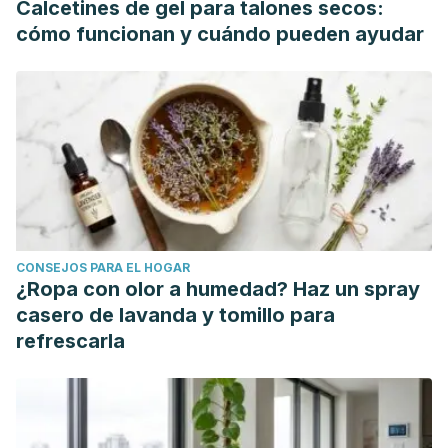
Calcetines de gel para talones secos:
January 1, 2020, from
cómo funcionan y cuándo pueden ayudar
https://www.sanitas.es/sanitas/seguros/es/particulares/bibliot
de-salud/prevencion-salud/acido-urico.html
CONSEJOS PARA EL HOGAR
¿Ropa con olor a humedad? Haz un spray
casero de lavanda y tomillo para
refrescarla