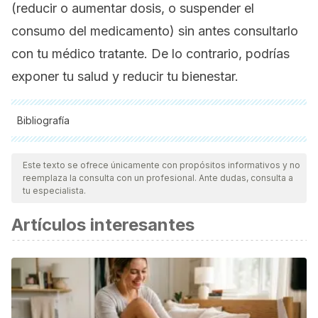
(reducir o aumentar dosis, o suspender el
consumo del medicamento) sin antes consultarlo
con tu médico tratante. De lo contrario, podrías
exponer tu salud y reducir tu bienestar.
Bibliografía
Todas las fuentes citadas fueron revisadas a profundidad por
nuestro equipo, para asegurar su calidad, confiabilidad,
Este texto se ofrece únicamente con propósitos informativos y no
reemplaza la consulta con un profesional. Ante dudas, consulta a
vigencia y validez.
La bibliografía de este artículo fue
tu especialista.
considerada confiable y de precisión académica o
Artículos interesantes
científica.
Simón, J. A. A., Ibarra, F. J. A., & Sánchez, M. B. (2006).
Mecanismo de acción de los antiepilépticos y nuevos
antiepilépticos.
Revista de neurología
,
43
(1), 17-41.
Díaz, R. S. (2004). Antiepilépticos: aportación de los