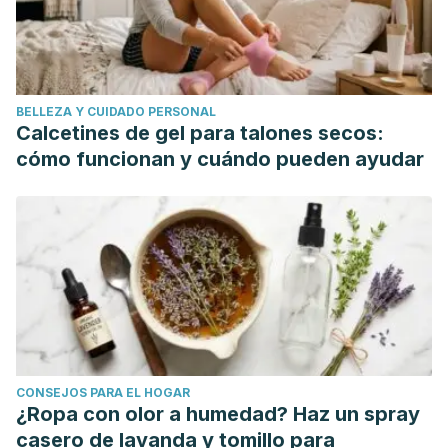
nuevos fármacos.
Información terapéutica del Sistema
Nacional de salud
,
28
(2), 33-40.
López-Hernández, E., Bravo, J., & Solís, H. (2005).
Epilepsia y antiepilépticos de primera y segunda
BELLEZA Y CUIDADO PERSONAL
generación. Aspectos básicos útiles en la práctica
Calcetines de gel para talones secos:
clínica.
Rev Fac Med UNAM
,
48
(5), 201-9.
cómo funcionan y cuándo pueden ayudar
CONSEJOS PARA EL HOGAR
¿Ropa con olor a humedad? Haz un spray
casero de lavanda y tomillo para