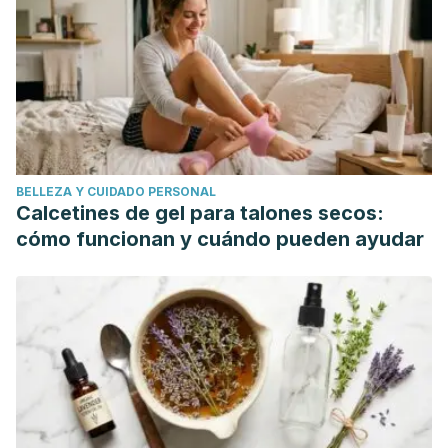
guideline Submmitte on Hyperbilirubinemia. Management of
Hyperbiirubinemia in the Newborn Infant 35 or more weeks
of Gestationl. Pediatrics, 114 (1): 297–316. Recuperado de:
https://publications.aap.org/pediatrics/article/114/1/297/647
of-Hyperbilirubinemia-in-the-Newborn
Carvajal C (2019). Bilirrubina: metabolismo, pruebas de
laboratorio e hiperbilirrubinemia.
Med Leg Costa
BELLEZA Y CUIDADO PERSONAL
Rica,
26(1). Recuperado de:
Calcetines de gel para talones secos:
https://www.scielo.sa.cr/scielo.php?
cómo funcionan y cuándo pueden ayudar
script=sci_arttext&pid=S1409-00152019000100073
Clínica Mayo. Síndrome de Gilbert. Recuperado de:
https://www.mayoclinic.org/es-es/diseases-
conditions/gilberts-syndrome/symptoms-causes/syc-
20372811.
Dulay A. (2022). Enfermedad hemolítica del feto y del
recién nacido. Manual MSD. Recuperado de: