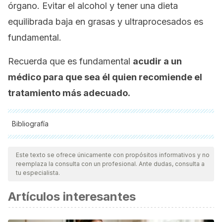
órgano. Evitar el alcohol y tener una dieta
equilibrada baja en grasas y ultraprocesados es
fundamental.
Recuerda que es fundamental
acudir a un
médico para que sea él quien recomiende el
tratamiento más adecuado.
Bibliografía
Todas las fuentes citadas fueron revisadas a profundidad por
nuestro equipo, para asegurar su calidad, confiabilidad,
Este texto se ofrece únicamente con propósitos informativos y no
reemplaza la consulta con un profesional. Ante dudas, consulta a
vigencia y validez.
La bibliografía de este artículo fue
tu especialista.
considerada confiable y de precisión académica o
Artículos interesantes
científica.
American Academy of Pediatrics. (2004). Clinical Practice