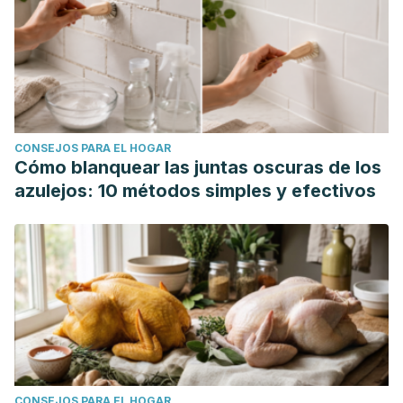
33(3), 164-170. Recuperado de:
https://www.ingentaconnect.com/content/wk/cogas/2017/0
VanWagner L., Green R. (2015). Evaluating elevated bilirubin
levels in asymptomatic adults. Recuperado de:
https://www.ncbi.nlm.nih.gov/pmc/articles/PMC4424929/
Watson R. (2009). Hyperbilirubinemia.
Critical Care Nursing
CONSEJOS PARA EL HOGAR
Clinics of North America
, 21(1): 97-120. Recuperado de:
Cómo blanquear las juntas oscuras de los
https://www.sciencedirect.com/science/article/abs/pii/S08
azulejos: 10 métodos simples y efectivos
via%3Dihub
CONSEJOS PARA EL HOGAR