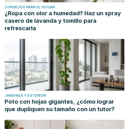
https://www.msdmanuals.com/es-cr/hogar/salud-
CONSEJOS PARA EL HOGAR
femenina/complicaciones-del-embarazo/enfermedad
¿Ropa con olor a humedad? Haz un spray
Hamoud A., Weaver L., Stec D., & Hinds T. (2018). Bilirubin
casero de lavanda y tomillo para
in the Liver-Gut Signaling Axis.
Trends in endocrinology
refrescarla
and metabolism: TEM
,
29
(3), 140–150. Recuperado de:
https://www.ncbi.nlm.nih.gov/pmc/articles/PMC5831340/
Lauer B., & Spector N. (2011). Hyperbilirubinemia in the
Newborn. Pediatrics in Review, 32 (8): 341–349.
Recuperado de:
https://publications.aap.org/pediatricsinreview/article-
abstract/32/8/341/32647/Hyperbilirubinemia-in-the-
Newborn?redirectedFrom=fulltext
JARDINES Y EXTERIOR
MedlinePlus. Incompatibilidad RH. Recuperado de:
Poto con hojas gigantes, ¿cómo lograr
https://medlineplus.gov/spanish/ency/article/001600.htm.
que dupliquen su tamaño con un tutor?
Sullivan J., Rockey D. (2017). Diagnosis and evaluation of
hyperbilirubinemia.
Current Opinion in Gastroenterology
,