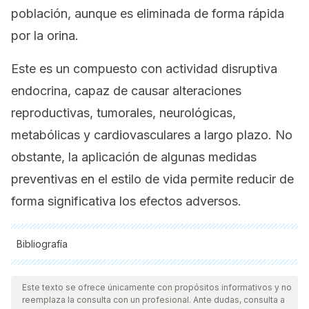
población, aunque es eliminada de forma rápida
por la orina.
Este es un compuesto con actividad disruptiva
endocrina, capaz de causar alteraciones
reproductivas, tumorales, neurológicas,
metabólicas y cardiovasculares a largo plazo. No
obstante, la aplicación de algunas medidas
preventivas en el estilo de vida permite reducir de
forma significativa los efectos adversos.
Bibliografía
Todas las fuentes citadas fueron revisadas a profundidad por
nuestro equipo, para asegurar su calidad, confiabilidad,
Este texto se ofrece únicamente con propósitos informativos y no
reemplaza la consulta con un profesional. Ante dudas, consulta a
vigencia y validez.
La bibliografía de este artículo fue