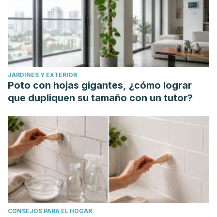
forms of exposure?. Cien Saude Colet. 2020
Nov;25(11):4339-4345.
Weber Lozada, Kristen, and Ruth A. Keri. "Bisphenol A
increases mammary cancer risk in two distinct mouse
models of breast cancer."
Biology of reproduction
85.3
JARDINES Y EXTERIOR
(2011): 490-497.
Poto con hojas gigantes, ¿cómo lograr
Ferloni A, Pereiro N, Cruz M, Aragone S et al. Exposición
que dupliquen su tamaño con un tutor?
fetal a bisfenol A: Presencia de bisfenol A en orina de
mujeres gestantes asistidas en un hospital de la Ciudad de
Buenos Aires. Año 2013. Rev Fac Cien Med Univ Nac
Cordoba. 2019 Jun 19;76(2):86-91.
CONSEJOS PARA EL HOGAR