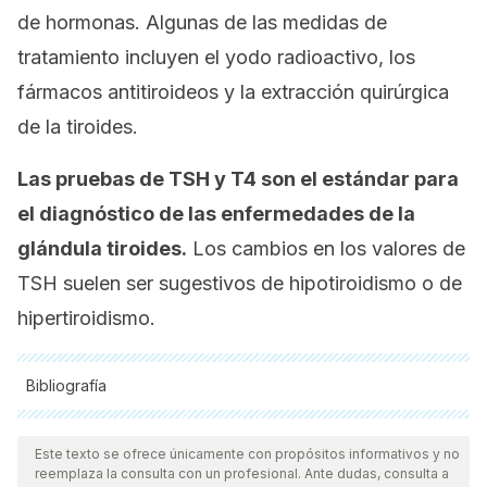
de hormonas. Algunas de las medidas de
tratamiento incluyen el yodo radioactivo, los
fármacos antitiroideos y la extracción quirúrgica
de la tiroides.
Las pruebas de TSH y T4 son el estándar para
el diagnóstico de las enfermedades de la
glándula tiroides.
Los cambios en los valores de
TSH suelen ser sugestivos de hipotiroidismo o de
hipertiroidismo.
Bibliografía
Todas las fuentes citadas fueron revisadas a profundidad por
nuestro equipo, para asegurar su calidad, confiabilidad,
Este texto se ofrece únicamente con propósitos informativos y no
reemplaza la consulta con un profesional. Ante dudas, consulta a
vigencia y validez.
La bibliografía de este artículo fue