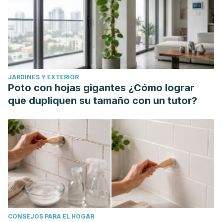
Koulouri O, Moran C, Halsall D, Chatterjee K, et al. Pitfalls in
the measurement and interpretation of thyroid function
tests. Best Practice & Research Clinical Endocrinology &
Metabolism. 2013;27(6):745-762.
Ardabilygazir A, Afshariyamchlou S, Mir D, Sachmechi I.
JARDINES Y EXTERIOR
Effect of High-dose Biotin on Thyroid Function Tests: Case
Poto con hojas gigantes ¿Cómo lograr
Report and Literature Review. Cureus. 2018; 10(6): e2845.
que dupliquen su tamaño con un tutor?
CONSEJOS PARA EL HOGAR