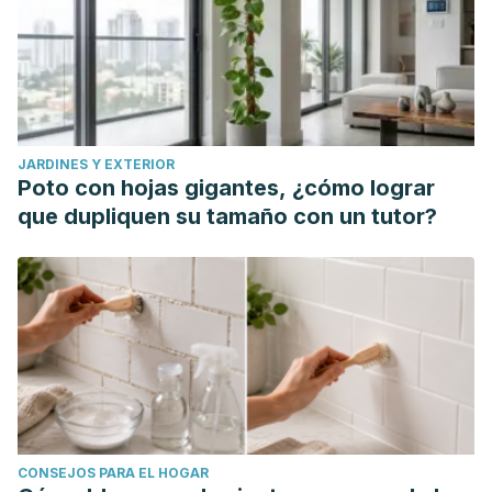
Briceño-Pérez, Carlos, and Juan Carlos Briceño-Sanabria.
"Administración prenatal de corticosteroides para
maduración pulmonar fetal: realidad mundial."
Rev Obstet
Ginecol Venez
79.4 (2019): 246-258.
De la Rosa Illescas, Lissette Stefanía.
Eficacia del cerclaje
JARDINES Y EXTERIOR
cervical para la prevención del parto pretérmino
. Diss.
Poto con hojas gigantes, ¿cómo lograr
Universidad de Guayaquil. Facultad de Ciencias Médicas.
que dupliquen su tamaño con un tutor?
Escuela de Medicina, 2018.
CONSEJOS PARA EL HOGAR