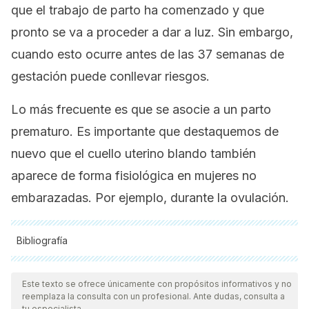
que el trabajo de parto ha comenzado y que
pronto se va a proceder a dar a luz. Sin embargo,
cuando esto ocurre antes de las 37 semanas de
gestación puede conllevar riesgos.
Lo más frecuente es que se asocie a un parto
prematuro. Es importante que destaquemos de
nuevo que el cuello uterino blando también
aparece de forma fisiológica en mujeres no
embarazadas. Por ejemplo, durante la ovulación.
Bibliografía
Todas las fuentes citadas fueron revisadas a profundidad por
nuestro equipo, para asegurar su calidad, confiabilidad,
Este texto se ofrece únicamente con propósitos informativos y no
reemplaza la consulta con un profesional. Ante dudas, consulta a
vigencia y validez.
La bibliografía de este artículo fue
tu especialista.