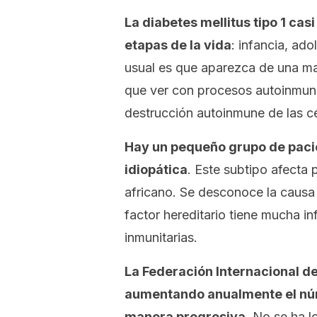
La diabetes
mellitus
tipo 1 cas
etapas
de la vida
: infancia, ad
usual es que aparezca de una ma
que ver con procesos autoinmunes
destrucción autoinmune de las cé
Hay un pequeño grupo de paci
idiopática
. Este subtipo afecta 
africano. Se desconoce la causa 
factor hereditario tiene mucha in
inmunitarias.
La Federación Internacional d
aumentando anualmente el núme
manera progresiva
. No se ha l