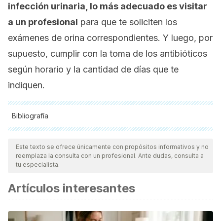
infección urinaria, lo más adecuado es visitar
a un profesional
para que te soliciten los
exámenes de orina correspondientes. Y luego, por
supuesto, cumplir con la toma de los antibióticos
según horario y la cantidad de días que te
indiquen.
Bibliografía
Todas las fuentes citadas fueron revisadas a profundidad por
nuestro equipo, para asegurar su calidad, confiabilidad,
Este texto se ofrece únicamente con propósitos informativos y no
reemplaza la consulta con un profesional. Ante dudas, consulta a
vigencia y validez.
La bibliografía de este artículo fue
tu especialista.
considerada confiable y de precisión académica o
Artículos interesantes
científica.
Instituto Nacional de Diabetes y Enfermedades Digestivas
y Renales (NIDDKD por sus siglas en inglés), Cámara