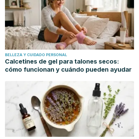
Nacional de Información sobre Enfermedades Renales y
Urológicas (NKUDIC por sus siglas en inglés) (2011). Urinary
tract infections in adults.
Jiménez Cruz JF, Broseta E. Infecciones urinarias
complicadas y no complicadas. Jano 2003;65(1481):46-54.
Echevarría-Zarate, Juan, Elsa Sarmiento Aguilar, and
BELLEZA Y CUIDADO PERSONAL
Fernando Osores-Plenge. "Infección del tracto urinario y
Calcetines de gel para talones secos:
manejo antibiótico." Acta médica peruana 23.1 (2006): 26-
cómo funcionan y cuándo pueden ayudar
31.
Villarraga, Jeffer David Alvarez, et al. "Guía de práctica
clínica de infección de vías urinarias en el adulto." Revista
Urología Colombiana/Colombian Urology Journal 27.02
(2018): 126-131.