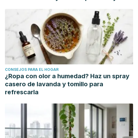
Medica Continuada En Atencion Primaria, 26(10), 548–562.
https://doi.org/10.1016/j.fmc.2019.04.006
Definición de inmunodeprimido - Diccionario de cáncer -
National Cancer Institute. (n.d.). Retrieved April 7, 2020,
from
https://www.cancer.gov/espanol/publicaciones/diccionario/
Abdulghani, Nadia, et al. "Infección por el virus de la
inmunodeficiencia humana (VIH). Síndrome de
CONSEJOS PARA EL HOGAR
inmunodeficiencia adquirida."
FMC-Formación Médica
¿Ropa con olor a humedad? Haz un spray
Continuada en Atención Primaria
27.3 (2020): 63-74.
casero de lavanda y tomillo para
refrescarla