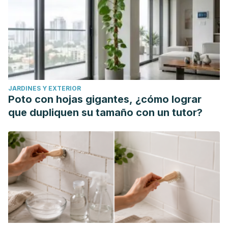
Treatment of Leishmaniasis: Clinical Practice Guidelines by
the Infectious Diseases Society of America (IDSA) and the
American Society of Tropical Medicine and Hygiene
(ASTMH).
Am J Trop Med Hyg
. 2017;96(1):24-45.
doi:10.4269/ajtmh.16-84256
JARDINES Y EXTERIOR
Poto con hojas gigantes, ¿cómo lograr
que dupliquen su tamaño con un tutor?