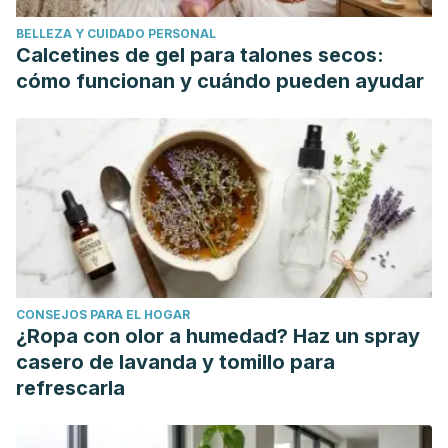
Am Acad Dermatol
. 2015;73(6):911-928.
BELLEZA Y CUIDADO PERSONAL
doi:10.1016/j.jaad.2014.09.014
Calcetines de gel para talones secos:
Tofighi Naeem A, Mahmoudi S, Saboui F, et al. Clinical
cómo funcionan y cuándo pueden ayudar
Features and Laboratory Findings of Visceral Leishmaniasis
in Children Referred To Children Medical Center Hospital,
Tehran, Iran during 2004-2011. Iran J Parasitol. 2014;9(1):1-5.
Kasper y col., Principios de medicina interna de Harrison,
edición número 19, Editorial McGrawHill.
Handler MZ, Patel PA, Kapila R, Al-Qubati Y, Schwartz RA.
Cutaneous and mucocutaneous leishmaniasis: Clinical
perspectives.
J Am Acad Dermatol
. 2015;73(6):897-910.
CONSEJOS PARA EL HOGAR
doi:10.1016/j.jaad.2014.08.051
¿Ropa con olor a humedad? Haz un spray
Centers for desease, control and prevention, About
casero de lavanda y tomillo para
leishmaniasis, retrieved on 24 June 2020,
refrescarla
https://www.cdc.gov/parasites/leishmaniasis/gen_info/faqs.htm
Aronson N, Herwaldt BL, Libman M, et al. Diagnosis and