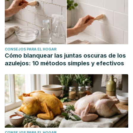
Castillo, Andrea, Betina Pagotto, and Margarita Larralde.
"Tratamiento de lesiones pigmentarias en pacientes
pediátricos con láser Q-switched Nd: YAG."
Dermatol.
pediatr. latinoam.(Impr.)
(2010): 93-97.
CONSEJOS PARA EL HOGAR
Cómo blanquear las juntas oscuras de los
azulejos: 10 métodos simples y efectivos
CONSEJOS PARA EL HOGAR