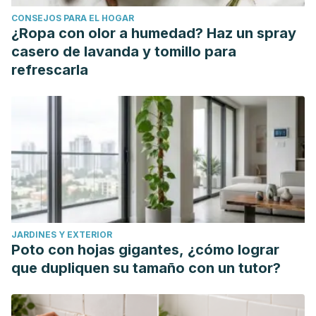
Prevalencia de las manchas café con leche en pacientes
CONSEJOS PARA EL HOGAR
de consulta externa del servicio de Dermatología del
¿Ropa con olor a humedad? Haz un spray
Centro Médico Nacional 20 de Noviembre. Revista
casero de lavanda y tomillo para
Mexicana de Dermatología. 2010;54(6):315-320.
refrescarla
Stratigos AJ, Dover JS, Arndt KA. Laser treatment of
pigmented lesions--2000: how far have we gone? Archive
of Dermatology. 2000;136(7):915-21
Rodríguez L. Abordaje de una mancha café con leche en
APS. Medicina Familiar [Internet]. Pontífica Universidad
Católica de Chile Escuela de Medicina. 2018. Available
from: https://medicina.uc.cl/publicacion/abordaje-mancha-
cafe-leche.
JARDINES Y EXTERIOR
Birthmarks: Signs and symptoms [Internet]. American
Poto con hojas gigantes, ¿cómo lograr
Academy of Dermatology Association. Available from:
que dupliquen su tamaño con un tutor?
https://www.aad.org/public/diseases/a-z/birthmarks-
symptoms#