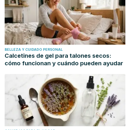
Costa Rica y Centroamérica 69.600 (2012): 9-13.
Whitley RJ. Chickenpox and herpes zoster (varicella-
zoster virus). In: Bennett JE, Dolin R, Blaser MJ, eds.
Mandell, Douglas, and Bennett's Principles and Practice of
Infectious Diseases, Updated Edition. 8th ed. Philadelphia,
PA: Elsevier Saunders; 2015:chap 139.
BELLEZA Y CUIDADO PERSONAL
Redondo Fernández, M., J. Costillo Rodríguez, and M.
Calcetines de gel para talones secos:
Jiménez Rodríguez. "Abordaje de la neuralgia
cómo funcionan y cuándo pueden ayudar
postherpética en Atención Primaria: situación actual del
tratamiento farmacológico." Medicina de Familia-
SEMERGEN 33.2 (2007): 80-85.