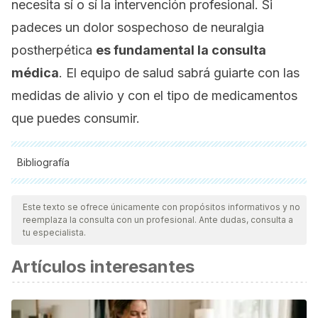
necesita sí o sí la intervención profesional. Si
padeces un dolor sospechoso de neuralgia
postherpética
es fundamental la consulta
médica
. El equipo de salud sabrá guiarte con las
medidas de alivio y con el tipo de medicamentos
que puedes consumir.
Bibliografía
Todas las fuentes citadas fueron revisadas a profundidad por
nuestro equipo, para asegurar su calidad, confiabilidad,
Este texto se ofrece únicamente con propósitos informativos y no
reemplaza la consulta con un profesional. Ante dudas, consulta a
vigencia y validez.
La bibliografía de este artículo fue
tu especialista.
considerada confiable y de precisión académica o
Artículos interesantes
científica.
Rodríguez, María José Mena. "Herpes zoster y su principal
complicación: Neuralgia postherpética." Revista Médica de