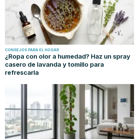
Epidemiology
,
139
(2), 119–129.
https://doi.org/10.1093/oxfordjournals.aje.a116974
CONSEJOS PARA EL HOGAR
¿Ropa con olor a humedad? Haz un spray
casero de lavanda y tomillo para
refrescarla