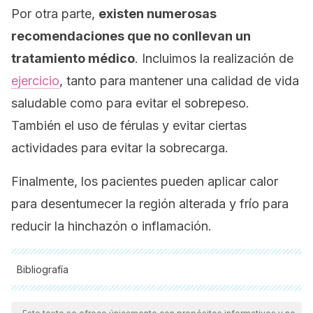
Por otra parte,
existen numerosas
recomendaciones que no conllevan un
tratamiento médico
. Incluimos la realización de
ejercicio
, tanto para mantener una calidad de vida
saludable como para evitar el sobrepeso.
También el uso de férulas y evitar ciertas
actividades para evitar la sobrecarga.
Finalmente, los pacientes pueden aplicar calor
para desentumecer la región alterada y frío para
reducir la hinchazón o inflamación.
Bibliografía
Todas las fuentes citadas fueron revisadas a profundidad por
nuestro equipo, para asegurar su calidad, confiabilidad,