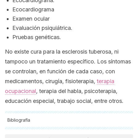
Ecocardiografía.
Ecocardiograma
Examen ocular
Evaluación psiquiátrica.
Pruebas genéticas.
No existe cura para la esclerosis tuberosa, ni
tampoco un tratamiento específico. Los síntomas
se controlan, en función de cada caso, con
medicamentos, cirugía, fisioterapia,
terapia
ocupacional
, terapia del habla, psicoterapia,
educación especial, trabajo social, entre otros.
Bibliografía
Todas las fuentes citadas fueron revisadas a profundidad por
nuestro equipo, para asegurar su calidad, confiabilidad,