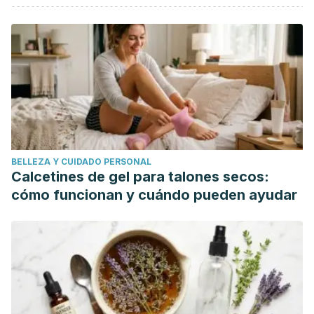
Barón González de Suso, L., Piris Borregas, S., & García
Rebollar, C. (2013). Metrorragia persistente en los primeros
ciclos menstruales.
Pediatria de Atencion Primaria
.
https://doi.org/10.4321/s1139-76322013000100007
Carolina Schulin-zeuthen, D. P., & Carolina Conejero, D. R.
(2011). Trastornos Menstruales Y Dismenorrea En La
Adolescencia Menstrual Disorders and Dysmenorrhea in
Adolescents.
Revista Médica Clínica Las Condes
.
BELLEZA Y CUIDADO PERSONAL
https://doi.org/10.1016/S0716-8640(11)70391-1
Calcetines de gel para talones secos:
Fernandéz, M. (2017). El ciclo femenino.
cómo funcionan y cuándo pueden ayudar
Giordano, M. G. (1992). Ciclo menstrual.
Femina
.
Hemorragia uterina anormal: enfoque basado en
evidencias. Revisión sistemática. (2007).
Revista Med de
La Facultad de Medicina
.
Montejo Rodriguez, R., González Soroo, M. D., Muruzábal
Torquemada, J. C., & Martínez Montero, J. (2002).