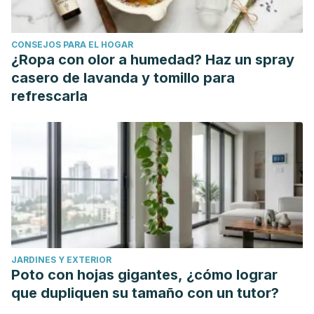
Protocolo diagnóstico de la metrorragia.
Medicine -
Programa de Formación Médica Continuada Acreditado
.
CONSEJOS PARA EL HOGAR
https://doi.org/10.1016/s0304-5412(02)70815-9
¿Ropa con olor a humedad? Haz un spray
casero de lavanda y tomillo para
refrescarla
JARDINES Y EXTERIOR
Poto con hojas gigantes, ¿cómo lograr
que dupliquen su tamaño con un tutor?