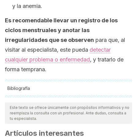
y la anemia.
Es recomendable llevar un registro de los
ciclos menstruales y anotar las
irregularidades que se observen
para que, al
visitar al especialista, este pueda
detectar
cualquier problema o enfermedad
, y tratarlo de
forma temprana.
Bibliografía
Todas las fuentes citadas fueron revisadas a profundidad por
nuestro equipo, para asegurar su calidad, confiabilidad,
Este texto se ofrece únicamente con propósitos informativos y no
reemplaza la consulta con un profesional. Ante dudas, consulta a
vigencia y validez.
La bibliografía de este artículo fue
tu especialista.
considerada confiable y de precisión académica o
Artículos interesantes
científica.