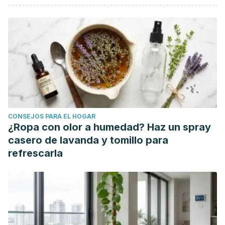
Gorwood, P., Le Strat, Y., & Ramoz, N. (2017). Genetics of
addictive behavior: the example of nicotine
dependence.
Dialogues in clinical neuroscience
,
19
(3),
237-245.
https://www.tandfonline.com/doi/abs/10.31887/DCNS.2017.19
Grant, J. E., & Chamberlain, S. R. (2016). Expanding the
definition of addiction: DSM-5 vs. ICD-11.
CNS
spectrums
,
21
(4), 300-303.
CONSEJOS PARA EL HOGAR
https://pubmed.ncbi.nlm.nih.gov/27151528/
¿Ropa con olor a humedad? Haz un spray
LeTendre, M. L., & Reed, M. B. (2017). The effect of
casero de lavanda y tomillo para
adverse childhood experience on clinical diagnosis of a
refrescarla
substance use disorder: Results of a nationally
representative study.
Substance use & misuse
,
52
(6), 689-
697.
https://www.tandfonline.com/doi/abs/10.1080/10826084.2016.
MacNicol, B. (2017). The biology of addiction.
Canadian