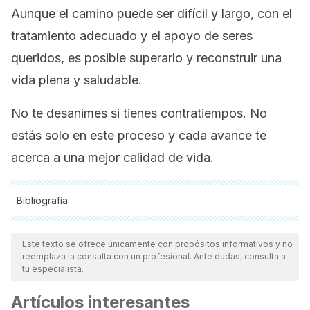
Aunque el camino puede ser difícil y largo, con el
tratamiento adecuado y el apoyo de seres
queridos, es posible superarlo y reconstruir una
vida plena y saludable.
No te desanimes si tienes contratiempos. No
estás solo en este proceso y cada avance te
acerca a una mejor calidad de vida.
Bibliografía
Todas las fuentes citadas fueron revisadas a profundidad por
nuestro equipo, para asegurar su calidad, confiabilidad,
Este texto se ofrece únicamente con propósitos informativos y no
reemplaza la consulta con un profesional. Ante dudas, consulta a
vigencia y validez.
La bibliografía de este artículo fue
tu especialista.
considerada confiable y de precisión académica o
Artículos interesantes
científica.