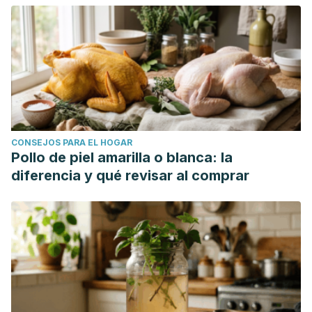
Yau, Y. H., & Potenza, M. N. (2015). Gambling disorder and
other behavioral addictions: recognition and
treatment.
Harvard review of psychiatry
,
23
(2), 134-146.
https://journals.lww.com/hrpjournal/fulltext/2015/03000/Gamb
Zou, Z., Wang, H., d’Oleire Uquillas, F., Wang, X., Ding, J., &
Chen, H. (2017). Definition of substance and non-
substance addiction.
Substance and non-substance
CONSEJOS PARA EL HOGAR
addiction
, 21-41.
Pollo de piel amarilla o blanca: la
https://link.springer.com/chapter/10.1007/978-981-10-5562-
diferencia y qué revisar al comprar
1_2