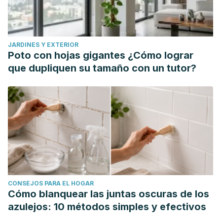
Journal of Anesthesia/Journal canadien
d'anesthésie
,
64
(2), 141-148.
https://link.springer.com/article/10.1007/s12630-016-0771-2
JARDINES Y EXTERIOR
Marel, C., Sunderland, M., Mills, K. L., Slade, T., Teesson,
Poto con hojas gigantes ¿Cómo lograr
M., & Chapman, C. (2019). Conditional probabilities of
que dupliquen su tamaño con un tutor?
substance use disorders and associated risk factors:
Progression from first use to use disorder on alcohol,
cannabis, stimulants, sedatives and opioids.
Drug and
alcohol dependence
,
194
, 136-142.
https://www.sciencedirect.com/science/article/pii/S0376871
Organización Mundial de la Salud (OMS). (2019). Addiction.
https://applications.emro.who.int/docs/EMRPUB_leaflet_2019
Organización Mundial de la Salud (OMS). (s.f.). Addictive
CONSEJOS PARA EL HOGAR
behaviour. Consultado el 16 de agosto de 2024.
Cómo blanquear las juntas oscuras de los
https://www.who.int/health-topics/addictive-
azulejos: 10 métodos simples y efectivos
behaviour#tab=tab_1