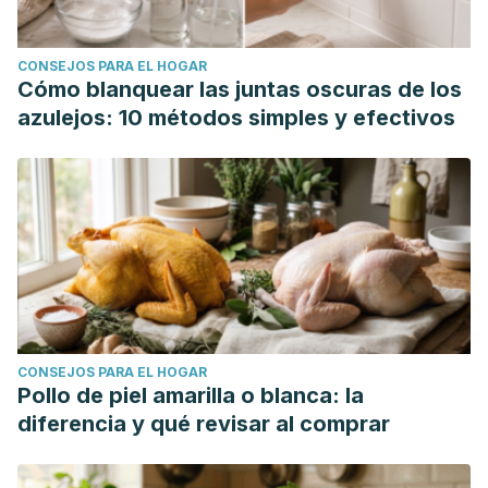
psoriasis.
Journal of Dermatological Treatment
,
29
(8), 754-
760.
CONSEJOS PARA EL HOGAR
https://www.tandfonline.com/doi/full/10.1080/09546634.2018.
Cómo blanquear las juntas oscuras de los
Perkins, O. S., & Cortes, S. (2020). Balanoposthitis.
azulejos: 10 métodos simples y efectivos
https://europepmc.org/article/nbk/nbk553050
Thomas, A., Necchi, A., Muneer, A., Tobias-Machado, M.,
Tran, A. T. H., Van Rompuy, A. S., ... & Albersen, M. (2021).
Penile cancer.
Nature Reviews Disease Primers
,
7
(1), 11.
https://www.nature.com/articles/s41572-021-00246-5
CONSEJOS PARA EL HOGAR
Pollo de piel amarilla o blanca: la
diferencia y qué revisar al comprar