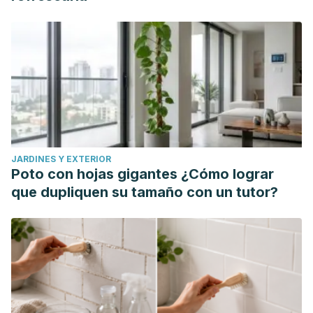
Academy of Dermatology and Venereology
,
37
(6), 1104-
1117. https://onlinelibrary.wiley.com/doi/full/10.1111/jdv.18954
Enríquez-Merino, J., Ramos-Garibay, A., & López-López, A.
M. (2019). Tratamiento quirúrgico del liquen escleroso en
genitales masculinos.
Revista del Centro Dermatológico
Pascua
,
28
(1), 25-29. https://www.medigraphic.com/cgi-
bin/new/resumen.cgi?IDARTICULO=87583/1000
Ljubojević Hadžavdić, S., Gojčeta Burnić, S., Hadžavdić, A.,
JARDINES Y EXTERIOR
Marinović Kulišić, S., & Jurakić Tončić, R. (2018). Erythema
Poto con hojas gigantes ¿Cómo lograr
of the penis after use of a latex condom–latex allergy or
que dupliquen su tamaño con un tutor?
something else?.
Contact dermatitis
,
78
(2), 159-175.
https://www.croris.hr/crosbi/publikacija/prilog-
casopis/248480
Meeuwis, K. A., Potts Bleakman, A., van de Kerkhof, P. C.,
Dutronc, Y., Henneges, C., Kornberg, L. J., & Menter, A.
(2018). Prevalence of genital psoriasis in patients with