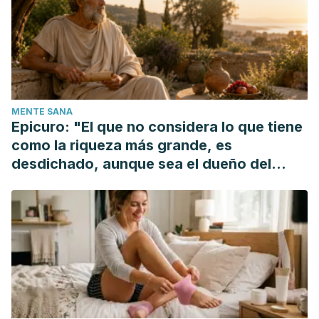
en: https://medlineplus.gov/spanish/ency/article/000235.htm
Augustin Grisolle, Gaspar y Roig.
Tratado elemental y
práctico de patología interna,
Volumen 2. Universidad
Complutense de Madrid, 2008.
Morton A. Meyers, MD, FACR, FACG.
Radiologia dinamica
MENTE SANA
del abdomen: anatomia normal y patologica.
Springer
Epicuro: "El que no considera lo que tiene
Science & Business Media, 2000.
como la riqueza más grande, es
desdichado, aunque sea el dueño del
mundo"