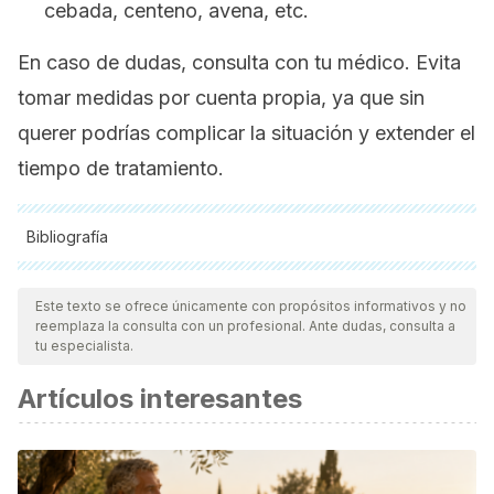
cebada, centeno, avena, etc.
En caso de dudas, consulta con tu médico. Evita
tomar medidas por cuenta propia, ya que sin
querer podrías complicar la situación y extender el
tiempo de tratamiento.
Bibliografía
Todas las fuentes citadas fueron revisadas a profundidad por
nuestro equipo, para asegurar su calidad, confiabilidad,
Este texto se ofrece únicamente con propósitos informativos y no
reemplaza la consulta con un profesional. Ante dudas, consulta a
vigencia y validez.
La bibliografía de este artículo fue
tu especialista.
considerada confiable y de precisión académica o
Artículos interesantes
científica.
Biblioteca Nacional de Medicina de los EE. UU.
Perforación
gastrointestinal,
2018.
[Internet]. (Consultado el
23/10/2018). Disponible