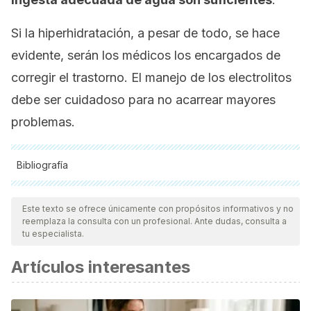
Si la hiperhidratación, a pesar de todo, se hace
evidente, serán los médicos los encargados de
corregir el trastorno. El manejo de los electrolitos
debe ser cuidadoso para no acarrear mayores
problemas.
Bibliografía
Todas las fuentes citadas fueron revisadas a profundidad por
nuestro equipo, para asegurar su calidad, confiabilidad,
Este texto se ofrece únicamente con propósitos informativos y no
reemplaza la consulta con un profesional. Ante dudas, consulta a
vigencia y validez.
La bibliografía de este artículo fue
tu especialista.
considerada confiable y de precisión académica o
Artículos interesantes
científica.
Urdampilleta, Aritz, and Saioa Gómez-Zorita. "De la
deshidratación a la hiperhidratación; bebidas isotónicas y