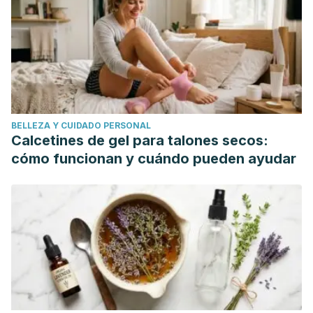
diuréticas y ayudas hiperhidrantes en el deporte."
Nutrición Hospitalaria 29.1 (2014): 21-25.
Saker, Pascal, et al. "Overdrinking, swallowing inhibition,
and regional brain responses prior to swallowing."
Proceedings of the National Academy of Sciences 113.43
(2016): 12274-12279.
BELLEZA Y CUIDADO PERSONAL
Magal, Meir, Yoav Cohen-Sivan, and Yuval Heled.
Calcetines de gel para talones secos:
"Estrategias de Hiperhidratación:¿ Son Efectivas?-G-
cómo funcionan y cuándo pueden ayudar
SE/Editorial Board/Dpto. Contenido." PubliCE (2005).
Barbona, Oscar, and Esteban Rivas. "Importancia de la
hiperhidratacion en los tratamientos con quimioterapia."
Medicina Infantil. Un 7.2 (2000): 122-123.