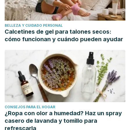
conditions/nephrotic-syndrome/basics/treatment/con-
20033385
Smith Y. Nephrotic Syndrome Treatment. News Medical Life
BELLEZA Y CUIDADO PERSONAL
Sciences. (2018).
Calcetines de gel para talones secos:
cómo funcionan y cuándo pueden ayudar
https://www.news-medical.net/health/Nephrotic-
Syndrome-Treatment.aspx
Publication Review By S.J. Swierzewski. Síndrome
nefrótico. Diagnóstico, tratamiento, pronóstico. Last
Modified: 28 Sep 2015.
CONSEJOS PARA EL HOGAR
http://www.healthcommunities.com/nephrotic-
¿Ropa con olor a humedad? Haz un spray
syndrome-ns/diagnosis.shtml
casero de lavanda y tomillo para
refrescarla