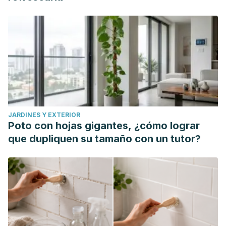
Segura Bueno N.,Adamuz Gil V. Et al. Síndrome
nefróticotratado con rituximab. Revista SEDEN.
revistaseden.org/files/3530_Articulo%20128.pdf
JARDINES Y EXTERIOR
Poto con hojas gigantes, ¿cómo lograr
que dupliquen su tamaño con un tutor?