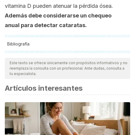
vitamina D pueden atenuar la pérdida ósea.
Además debe considerarse un chequeo
anual para detectar cataratas.
Bibliografía
Todas las fuentes citadas fueron revisadas a profundidad por
nuestro equipo, para asegurar su calidad, confiabilidad,
Este texto se ofrece únicamente con propósitos informativos y no
reemplaza la consulta con un profesional. Ante dudas, consulta a
vigencia y validez.
La bibliografía de este artículo fue
tu especialista.
considerada confiable y de precisión académica o
Artículos interesantes
científica.
Personal de la Clínica Mayo. Tratamientos y drogas para el
Síndrome Nefrótico. (2018).
https://www.mayoclinic.org/diseases-