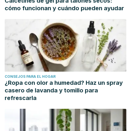
Calcetines de gel para talones secos:
https://doi.org/10.1016/j.talanta.2007.04.034
cómo funcionan y cuándo pueden ayudar
Imeri, L., Bianchi, S., Angeli, P., & Mancia, M. (1994).
Selective blockade of different brain stem muscarinic
receptor subtypes: effects on the sleep-wake cycle. Brain
Research. https://doi.org/10.1016/0006-8993(94)90176-7
Leung, Y. M., Wu, B. T., Chen, Y. C., Hung, C. H., & Chen, Y.
W. (2010). Diphenidol inhibited sodium currents and
produced spinal anesthesia.
Neuropharmacology
,
58
(7),
1147–1152. https://doi.org/10.1016/j.neuropharm.2010.02.007
CONSEJOS PARA EL HOGAR
¿Ropa con olor a humedad? Haz un spray
casero de lavanda y tomillo para
refrescarla