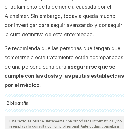
el tratamiento de la demencia causada por el
Alzheimer. Sin embargo, todavía queda mucho
por investigar para seguir avanzando y conseguir
la cura definitiva de esta enfermedad.
Se recomienda que las personas que tengan que
someterse a este tratamiento estén acompañadas
de una persona sana para
asegurarse que se
cumple con las dosis y las pautas establecidas
por el médico
.
Bibliografía
Todas las fuentes citadas fueron revisadas a profundidad por
nuestro equipo, para asegurar su calidad, confiabilidad,
Este texto se ofrece únicamente con propósitos informativos y no
reemplaza la consulta con un profesional. Ante dudas, consulta a
vigencia y validez.
La bibliografía de este artículo fue