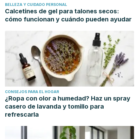
BELLEZA Y CUIDADO PERSONAL
Tinnermann, A., Geuter, S., Sprenger, C., Finsterbusch, J., &
Calcetines de gel para talones secos:
Büchel, C. (2017). Interactions between brain and spinal
cómo funcionan y cuándo pueden ayudar
cord mediate value effects in nocebo hyperalgesia.
Science, 358(6359), 105–108.
https://doi.org/10.1126/science.aan1221
El efecto nocebo en la consulta | Fundación Dr. Antoni
Esteve. (n.d.). Retrieved May 5, 2020, from
https://www.esteve.org/otras-sugerencias/escepticemia-
36/?
doing_wp_cron=1588670370.7024960517883300781250
CONSEJOS PARA EL HOGAR
Enck, Paul, Fabrizio Benedetti, and Manfred Schedlowski.
¿Ropa con olor a humedad? Haz un spray
"New insights into the placebo and nocebo
casero de lavanda y tomillo para
responses."
Neuron
59.2 (2008): 195-206.
refrescarla