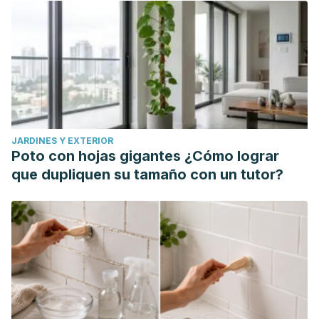
Duque, K.; Serván, S.; Villafuerte, B.; Vizcarra, J.; Zamudio,
R.; Neira, E.; Carrá, A.; Fernández, O.; Rivera, V.; Guía de
Práctica Clínica para el Diagnóstico y Tratamiento de
Esclerosis Múltiple en Adultos; Revista Neuropsiquiátrica;
82 (4): 242 - 257; 2019.
Díez-Tejedor, E. (2009). Acetato de glatiramero en
pacientes con esclerosis múltiple remitente-recurrente no
JARDINES Y EXTERIOR
respondedores al interferón beta.
Neurología
,
24
(7), 435-
Poto con hojas gigantes ¿Cómo lograr
438.
que dupliquen su tamaño con un tutor?
García Merino, J. Antonio, and Antonio J. Sánchez.
"Mecanismos básicos de acción del fingolimod en relación
con la esclerosis múltiple."
Rev. neurol.(Ed. impr.)
(2012): 31-
37.
Gurtubay, G.;
Morales, G.;
Gállego, J.;
Martín, E.;
Maraví, E.;
Tolerancia al Interferón Beta-1b en Pacientes con
Esclerosis Múltiple Remitente Recurrente después de más