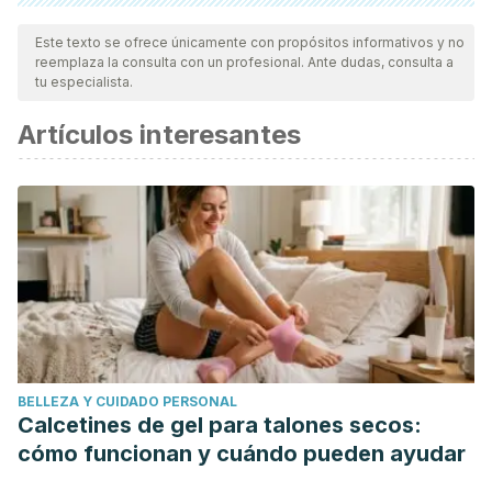
Todas las fuentes citadas fueron revisadas a profundidad por
nuestro equipo, para asegurar su calidad, confiabilidad,
Este texto se ofrece únicamente con propósitos informativos y no
reemplaza la consulta con un profesional. Ante dudas, consulta a
vigencia y validez.
La bibliografía de este artículo fue
tu especialista.
considerada confiable y de precisión académica o
Artículos interesantes
científica.
Yunta, J., Palau, M., Salvadó, B., & Valls, A. (2006).
Neurobiología del TDAH. Acta Neurol Colomb.
Soares, M. B. D. M., Moreno, R. A., & Moreno, D. H. (1999).
Psicofarmacologia de antidepressivos. Revista Brasileira
de Psiquiatria.
Goodale Elizabeth P., & Tucker Vivian L. (2007). El papel
de la norepinefrina y de la dopamina en la depresión.
Revistas de Toxicomanias .
BELLEZA Y CUIDADO PERSONAL
Calcetines de gel para talones secos:
cómo funcionan y cuándo pueden ayudar