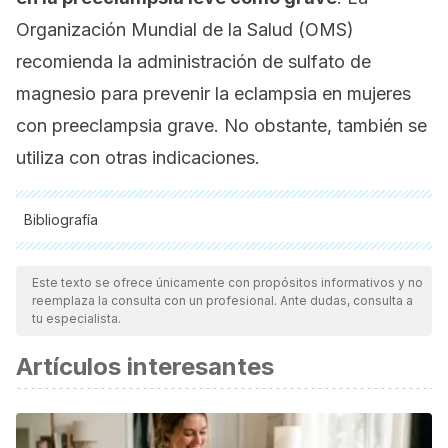
Organización Mundial de la Salud (OMS)
recomienda la administración de sulfato de
magnesio para prevenir la eclampsia en mujeres
con preeclampsia grave. No obstante, también se
utiliza con otras indicaciones.
Bibliografía
Todas las fuentes citadas fueron revisadas a profundidad por
nuestro equipo, para asegurar su calidad, confiabilidad,
Este texto se ofrece únicamente con propósitos informativos y no
reemplaza la consulta con un profesional. Ante dudas, consulta a
vigencia y validez.
La bibliografía de este artículo fue
tu especialista.
considerada confiable y de precisión académica o
Artículos interesantes
científica.
Abad, C., Piñero, S., Proverbio, T., Proverbio, F., & Marín, R.
(2005). Sulfato de magnesio: ¿UNA panacea?
Interciencia
.