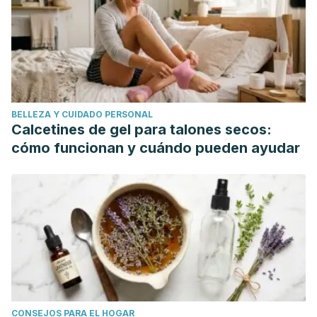
Almuna V, R., Sanhueza R, P., Chahuán I, K., & Arab E, C.
(2004). INTOXICACIÓN POR SULFATO DE MAGNESIO EN
PACIENTES CON PREECLAMPSIA Y ECLAMPSIA E
INSUFICIENCIA RENAL.
Revista Chilena de Obstetricia y
Ginecología
. https://doi.org/10.4067/s0717-
75262004000100009
BELLEZA Y CUIDADO PERSONAL
Cruz O., M., Doren V., A., Fernández B., R., Salinas T., J. A.,
Calcetines de gel para talones secos:
Urzúa B., S., & Tapia I., J. L. (2009). Intoxicación neonatal
cómo funcionan y cuándo pueden ayudar
por sulfato de magnesio: Caso clínico.
Revista Chilena de
Pediatria
. https://doi.org/10.4067/s0370-
41062009000300008
CONSEJOS PARA EL HOGAR